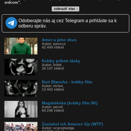
srdcom".
zobraziť viac ↓
Kvalita:
Zverejnené: 16.10.2009 11:40
Odoberajte nás aj cez Telegram a prihláste sa k
Páči sa: 93% (138 hlasov)
Obľúbené: 143
odberu správ.
Komentárov: 130
Dľžka: 7:01
Kategória: film a tv
Amor a jeho vkus
Tagy: láska, amor, šíp, film, krátky
Autor: passco
42 449 videní
História sledovanosti videa:
Krátky príbeh lásky
Autor: kohb
26 147 videní
Nuit Blanche - krátky film
Autor: mrtee
13 442 videní
Magdalénka (krátky film SK)
Autor: persil
64 246 videní
Zasiahol ich Amorov šíp (WTF)
Autor: scaramanga