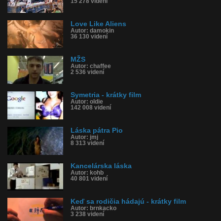
15 278 videní
Love Like Aliens
Autor: damokin
36 130 videní
MŽS
Autor: chaffee
2 536 videní
Symetria - krátky film
Autor: oldie
142 008 videní
Láska pátra Pio
Autor: jmj
8 313 videní
Kancelárska láska
Autor: kohb
40 801 videní
Keď sa rodičia hádajú - krátky film
Autor: brnkacko
3 238 videní