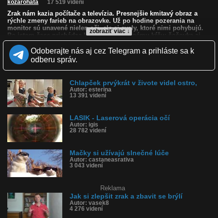
kozarohata
17 519 videní
Zrak nám kazia počítače a televízia. Presnejšie kmitavý obraz a
rýchle zmeny farieb na obrazovke. Už po hodine pozerania na
monitor sú unavené nielen oči, ale aj svaly, ktoré nimi pohybujú.
zobraziť viac ↓
Po istom čase prichádza k tzv. akomodačnému kŕču: šošovka aj
celý optický systém sa prispôsobujú videniu zblízka. Ak tieto
poruchy trvajú dlhší čas a opakujú sa, vyvolávajú krátkozrakosť. Je
Odoberajte nás aj cez Telegram a prihláste sa k
zaujímavé, že v oblastiach neskazených modernou technikou, ako
odberu správ.
je napríklad Tibet alebo povodie Amazonky, potrebuje okuliare
sotva jeden zo sto obyvateľov. Ako sa postarať o svoje oči?
Udržujte vzdialenosť, doprajte očiam oddych, dbajte o vhodnú
Chlapček prvýkrát v živote videl ostro,
stravu.
Autor: esterina
13 391 videní
Kvalita:
Zverejnené: 19.11.2009 11:47
Páči sa: 82% (45 hlasov)
LASIK - Laserová operácia očí
Obľúbené: 12
Autor: igis
28 782 videní
Komentárov: 27
Dľžka: 1:14
Kategória: animované
Mačky si užívajú slnečné lúče
Tagy: zrak, oči, oko, okuliare, tv, televízor, zdravie
Autor: castaneasrativa
História sledovanosti videa:
3 043 videní
Reklama
Jak si zlepšit zrak a zbavit se brýlí
Autor: vasek8
4 276 videní