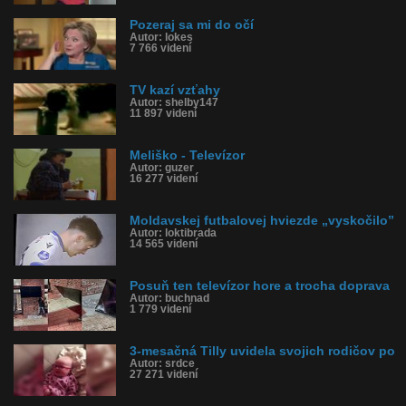
Pozeraj sa mi do očí
Autor: lokes
7 766 videní
TV kazí vzťahy
Autor: shelby147
11 897 videní
Meliško - Televízor
Autor: guzer
16 277 videní
Moldavskej futbalovej hviezde „vyskočilo”
Autor: loktibrada
14 565 videní
Posuň ten televízor hore a trocha doprava
Autor: buchnad
1 779 videní
3-mesačná Tilly uvidela svojich rodičov po
Autor: srdce
27 271 videní