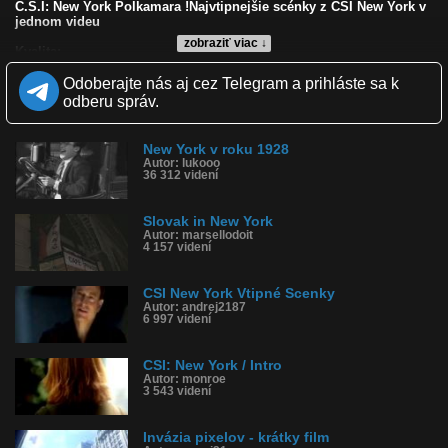
C.S.I: New York Polkamara !Najvtipnejšie scénky z CSI New York v
jednom videu
zobraziť viac ↓
Kvalita:
Zverejnené: 28.12.2009 9:26
Odoberajte nás aj cez Telegram a prihláste sa k
Páči sa: 43% (7 hlasov)
Obľúbené: 0
odberu správ.
Komentárov: 2
Dľžka: 4:25
Kategória: film a tv
New York v roku 1928
Tagy: c.s.i, new york, polkamara
Autor: lukooo
36 312 videní
História sledovanosti videa:
Slovak in New York
Autor: marsellodoit
4 157 videní
CSI New York Vtipné Scenky
Autor: andrej2187
6 997 videní
CSI: New York / Intro
Autor: monroe
3 543 videní
Invázia pixelov - krátky film