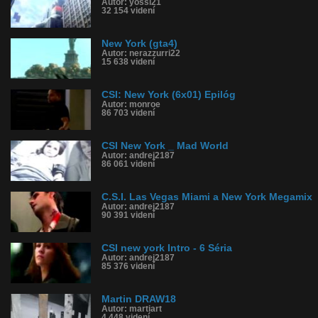
Autor: yossi21
32 154 videní
New York (gta4)
Autor: nerazzurri22
15 638 videní
CSI: New York (6x01) Epilóg
Autor: monroe
86 703 videní
CSI New York _ Mad World
Autor: andrej2187
86 061 videní
C.S.I. Las Vegas Miami a New York Megamix
Autor: andrej2187
90 391 videní
CSI new york Intro - 6 Séria
Autor: andrej2187
85 376 videní
Martin DRAW18
Autor: martiart
4 448 videní