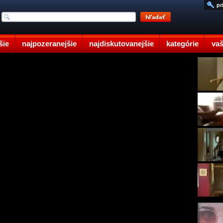
pr
šie
najpozeranejšie
najdiskutovanejšie
kategórie
vaš