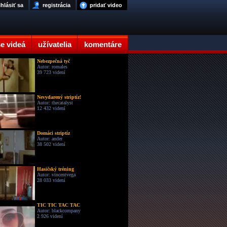
ihlásiť sa
registrácia
pridať video
e videá
užívatelia
komentáre
Nebezpečná tyč
Autor: romales
39 723 videní
Nevydarený striptíz!
Autor: thecatalyst
12 432 videní
Domáci striptíz
Autor: ander
38 502 videní
Hasičský tréning
Autor: vincentvega
28 033 videní
TIC TIC TAC TAC
Autor: blackcompany
2 926 videní