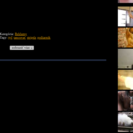
Kategória:
Reklamy
Tagy:
tyč
tancovať
striptíz
požiarnik
zobraziť viac ↓