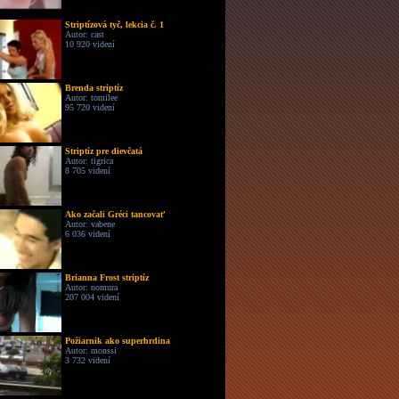
Striptízová tyč, lekcia č. 1
Autor: cast
10 920 videní
Brenda striptíz
Autor: tomilee
95 720 videní
Striptíz pre dievčatá
Autor: tigrica
8 705 videní
Ako začali Gréci tancovať
Autor: vabene
6 036 videní
Brianna Frost striptíz
Autor: nomura
207 004 videní
Požiarnik ako superhrdina
Autor: monssi
3 732 videní