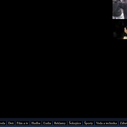
roda
Deti
Film a tv
Hudba
Ľudia
Reklamy
Šokujúce
Športy
Veda a technika
Zába