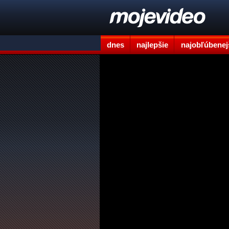
dnes
najlepšie
najobľúbenej