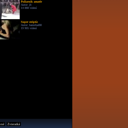
Požiarnik amatér
Autor: jb
14 888 videní
Super striptíz
Autor: hannibal88
19 905 videní
vné
Zvieratká