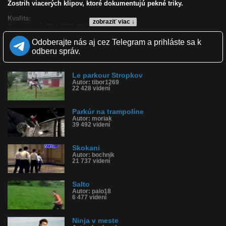
Zostrih viacerých klipov, ktoré dokumentujú pekné triky.
Kvalita:
zobraziť viac ↓
Zverejnené: 23.1.2008 11:28
Páči sa: 94% (34 hlasov)
Odoberajte nás aj cez Telegram a prihláste sa k
Obľúbené: 32
Komentárov: 32
odberu správ.
Dľžka: 2:50
Kategória: športy
Tagy: parkour, parkúr, salto, premet
Le parkour Stropkov
Autor: tibor1269
História sledovanosti videa:
22 428 videní
Parkúr na trampolíne
Autor: moriak
39 492 videní
Skokani
Autor: bochnik
21 737 videní
Salto
Autor: palo18
6 477 videní
Ninja v meste