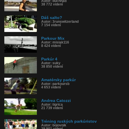
Autor: buchnad
38 772 videní
Dáš salto?
Autor: 3runswitzerland
7 154 videní
Parkour Mix
Autor: misiak116
8 424 videní
Parkúr 4
Autor: suky
38 850 videní
Amatérsky parkúr
Autor: parkoursb
4 653 videní
Andrea Catozzi
Autor: tigrica
21 739 videní
Tréning ruských parkúristov
Autor: bojovnik
29 901 videní