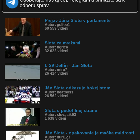
Krajina: Slovensko 🇸🇰
odberu správ.
Páči sa: 96% (45 hlasov)
Obľúbené: 22
Komentárov: 50
Prejav Jána Slotu v parlamente
Dľžka: 3:43
Autor: golfoo1
60 559 videní
Kategória: film a tv
Tagy: slota, opitý, úsmev, nálada, veselosť, slovensko, slovenský,
slovenská, slovenské, parlament
Slota za mrežami
História sledovanosti videa:
Autor: tigrica
32 623 videní
L-29 Delfín - Ján Slota
Autor: miro7
26 414 videní
Ján Slota odkazuje hokejistom
Autor: beatboss
26 562 videní
Slota o pedofilnej strane
Autor: slovacik93
1 638 videní
Ján Slota - opakovanie je mačka múdrosti
Autor: duri123