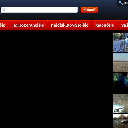
pr
šie
najpozeranejšie
najdiskutovanejšie
kategórie
vaš