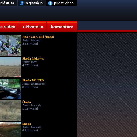
ihlásiť sa
registrácia
pridať video
e videá
užívatelia
komentáre
Aha Škoda, aká škoda!
Autor: tchoroid
8 684 videní
Škoda fabia wrc
Autor: racer
4 370 videní
Škoda 706 RTO
Autor: tomino555
8 519 videní
Škoda
Autor: harcsarb
5 924 videní
Škoda
Autor: harcsarb
6 614 videní