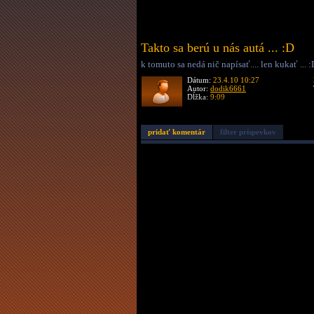
Takto sa berú u nás autá ... :D
k tomuto sa nedá nič napísať.... len kukať ... :
Dátum:
23.4.10 10:27
Autor:
dodik6661
Dĺžka:
9:09
pridať komentár
filter príspevkov