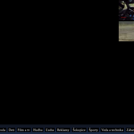
roda
Deti
Film a tv
Hudba
Ľudia
Reklamy
Šokujúce
Športy
Veda a technika
Zába