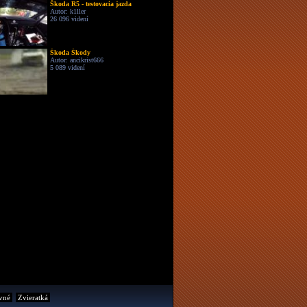
Škoda R5 - testovacia jazda
Autor: k1ller
26 096 videní
Škoda Škody
Autor: ancikrist666
5 089 videní
vné
Zvieratká