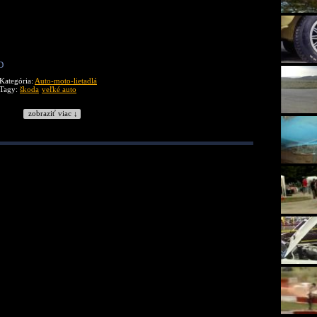
D
Kategória:
Auto-moto-lietadlá
Tagy:
škoda
veľké auto
zobraziť viac ↓