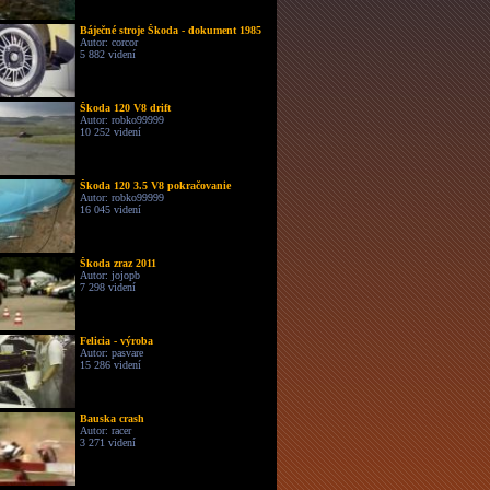
Báječné stroje Škoda - dokument 1985
Autor: corcor
5 882 videní
Škoda 120 V8 drift
Autor: robko99999
10 252 videní
Škoda 120 3.5 V8 pokračovanie
Autor: robko99999
16 045 videní
Škoda zraz 2011
Autor: jojopb
7 298 videní
Felicia - výroba
Autor: pasvare
15 286 videní
Bauska crash
Autor: racer
3 271 videní