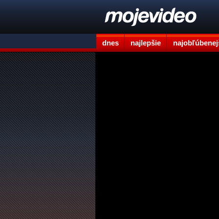
dnes
najlepšie
najobľúbenej