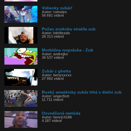
Vidiecky zubár!
Autor: romales
56 691 videní
Počas zoskoku stratila zub
Autor: loktibrada
28 313 videní
Morbídna rozprávka - Zub
Autor: andrejko
36 537 videní
Zubár z ghetta
Autor: benyxxxxx
27 992 videní
Ruský amatérsky zubár trhá v dielni zub
Autor: angerfistt
11 711 videní
Osvedčená metóda
Autor: henrich186
4 287 videní