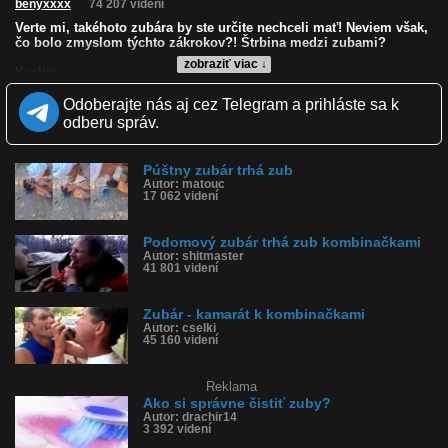
benyxxxx
74 207 videní
Verte mi, takéhoto zubára by ste určite nechceli mať! Neviem však,
čo bolo zmyslom týchto zákrokov?! Štrbina medzi zubami?
zobraziť viac ↓
Kvalita:
Zverejnené: 15.5.2010 12:51
Odoberajte nás aj cez Telegram a prihláste sa k
Páči sa: 55% (102 hlasov)
Obľúbené: 45
odberu správ.
Komentárov: 181
Dľžka: 1:29
Kategória: šokujúce
Púštny zubár trhá zub
Tagy: zubár, afrika, zub, zuby, dláto, ústa
Autor: matouc
17 062 videní
História sledovanosti videa:
Podomový zubár trhá zub kombinačkami
Autor: shitmaster
41 801 videní
Zubár - kamarát k kombinačkami
Autor: cselki
45 160 videní
Reklama
Ako si správne čistiť zuby?
Autor: drachir14
3 392 videní