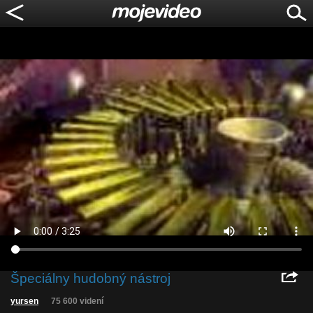
Špeciálny hudobný nástroj
yursen
75 600 videní