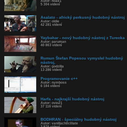
Autor: hoax1
5 304 videní
Asalato - africký perkusný hudobný nástroj
Autor: oldie
42 281 videní
Yaybahar - nový hudobný nástroj z Turecka
Autor: paruman
40 863 videní
Rumun Štefan Popescu vymyslel hudobný
nástroj,
Autor: godzilla
13 286 videní
Programovanie c++
Autor: nymboss
6 184 videní
Harfa - najkrajší hudobný nástroj
Autor: ovio21
37 116 videní
BODHRAN - špeciálny hudobný nástroj
Autor: vanillach0c0late
3 976 videní