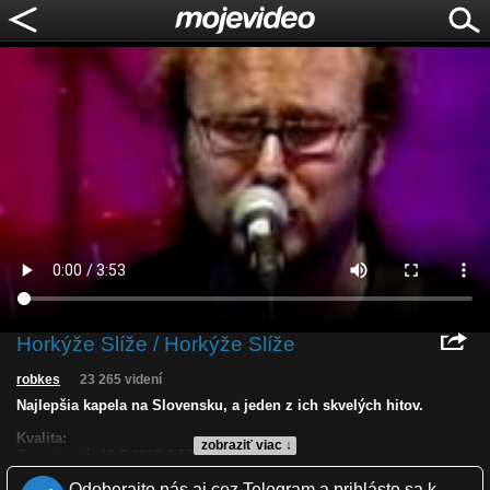
Horkýže Slíže / Horkýže Slíže
robkes
23 265 videní
Najlepšia kapela na Slovensku, a jeden z ich skvelých hitov.
Kvalita:
zobraziť viac ↓
Zverejnené: 10.6.2010 8:57
Krajina: Slovensko 🇸🇰
Odoberajte nás aj cez Telegram a prihláste sa k