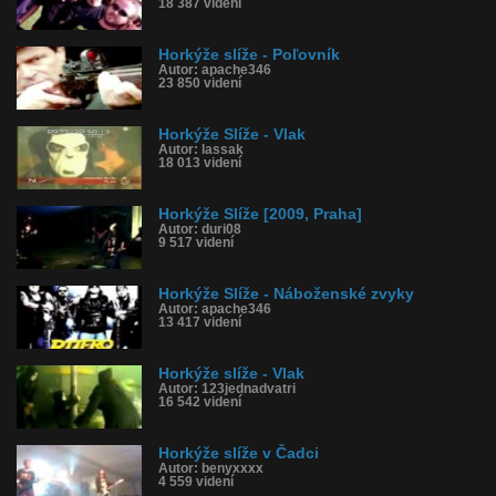
18 387 videní
Horkýže slíže - Poľovník
Autor: apache346
23 850 videní
Horkýže Slíže - Vlak
Autor: lassak
18 013 videní
Horkýže Slíže [2009, Praha]
Autor: duri08
9 517 videní
Horkýže Slíže - Náboženské zvyky
Autor: apache346
13 417 videní
Horkýže slíže - Vlak
Autor: 123jednadvatri
16 542 videní
Horkýže slíže v Čadci
Autor: benyxxxx
4 559 videní