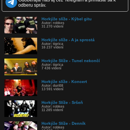
Páči sa: 94% (51 hlasov)
Obľúbené: 16
odberu správ.
Komentárov: 24
Dľžka: 3:53
Kategória: film a tv
Horkýže slíže - Kýbel gitu
Tagy: horkýže, slíže, najlepšia, kapela, nitra, kuko, slovensko,
Autor: robkes
31 270 videní
slovenský, slovenská, slovenské
História sledovanosti videa:
Horkýže slíže - A ja sprostá
Autor: tigrica
16 237 videní
Horkýže Slíže - Tunel nekončí
Autor: tigrica
7 436 videní
Horkýže slíže - Koncert
Autor: duri08
13 591 videní
Horkýže Slíže - Sršeň
Autor: robkes
11 285 videní
Horkýže Slíže - Denník
Autor: robkes