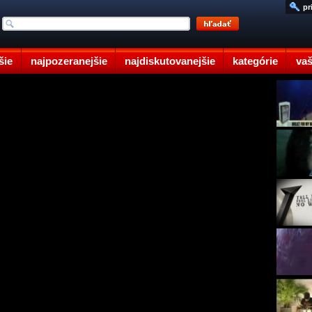
pr
šie
najpozeranejšie
najdiskutovanejšie
kategórie
vaš