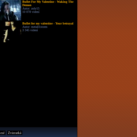
Bullet For My Valentine - Waking The
Demon
Autor: zoly15
10 078 videní
Bullet for my valentine - Your betrayal
Autor: metall1storm
3 345 videní
vné
Zvieratká