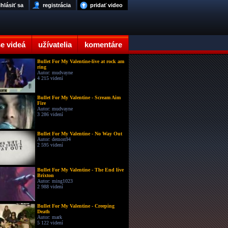
ihlásiť sa
registrácia
pridať video
e videá
užívatelia
komentáre
Bullet For My Valentine-live at rock am
ring
Autor: mudvayne
4 215 videní
Bullet For My Valentine - Scream Aim
Fire
Autor: mudvayne
3 286 videní
Bullet For My Valentine - No Way Out
Autor: demon94
2 595 videní
Bullet For My Valentine - The End live
Brixton
Autor: ming1023
2 988 videní
Bullet For My Valentine - Creeping
Death
Autor: mark
5 122 videní