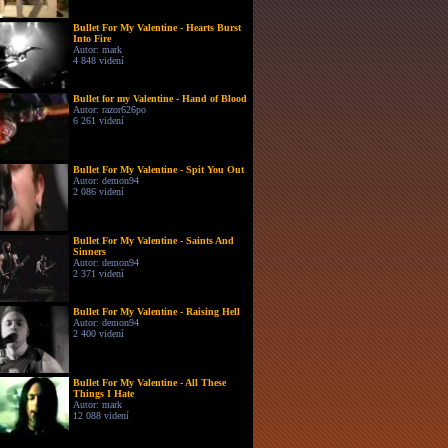
Bullet For My Valentine - Hearts Burst
Into Fire
Autor: mark
4 848 videní
Bullet for my Valentine - Hand of Blood
Autor: razor626po
6 261 videní
Bullet For My Valentine - Spit You Out
Autor: demon94
2 086 videní
Bullet For My Valentine - Saints And
Sinners
Autor: demon94
2 371 videní
Bullet For My Valentine - Raising Hell
Autor: demon94
2 400 videní
Bullet For My Valentine - All These
Things I Hate
Autor: mark
12 088 videní