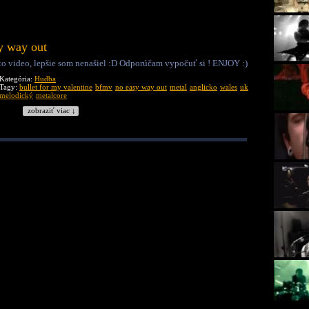
y way out
o video, lepšie som nenašiel :D Odporúčam vypočuť si ! ENJOY :)
Kategória:
Hudba
Tagy:
bullet for my valentine
bfmv
no easy way out
metal
anglicko
wales
uk
melodický
metalcore
zobraziť viac ↓