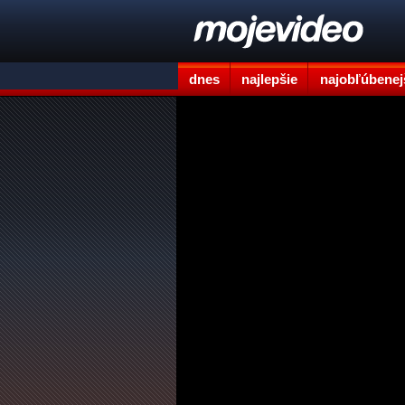
dnes
najlepšie
najobľúbenej