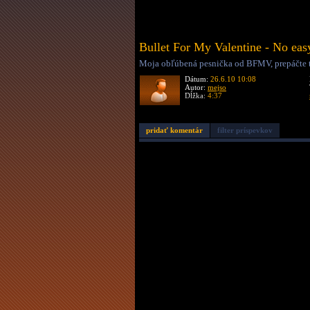
Bullet For My Valentine - No eas
Moja obľúbená pesnička od BFMV, prepáčte t
Dátum:
26.6.10 10:08
Autor:
mejso
Dĺžka:
4:37
pridať komentár
filter príspevkov