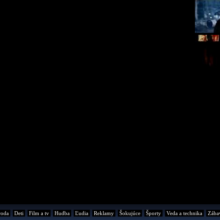
roda
Deti
Film a tv
Hudba
Ľudia
Reklamy
Šokujúce
Športy
Veda a technika
Zába