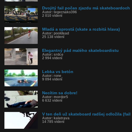
Dvojitý fail počas zjazdu má skateboardoch
Autor: tegernako396
2 010 videní
Mladá a sprostá (skate a rozbitá hlava)
Autor: pooldead
25 138 videní
Elegantný pád malého skateboardistu
Autor: srdce
2 994 videní
Lebka vs betón
Autor: rone
9 094 videní
Necítim sa dobre!
Autor: mordor5
6 632 videní
V ten deň už skateboard radšej odložila (fail
Autor: kalatrava
14 785 videní