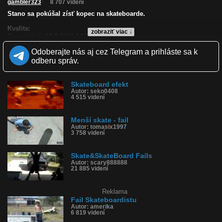
gambler323
8 707 videní
Stano sa pokúšal zísť kopec na skateboarde.
Kvalita:
zobraziť viac ↓
Zverejnené: 17.7.2010 9:52
Páči sa: 60% (15 hlasov)
Odoberajte nás aj cez Telegram a prihláste sa k
Obľúbené: 1
Komentárov: 17
odberu správ.
Dľžka: 0:06
Kategória: ľudia
Tagy: skateboard, pád, fail, kopec
Skateboard efekt
Autor: seko0408
História sledovanosti videa:
4 515 videní
Menší skate - fail
Autor: tomasix1997
3 758 videní
Skate&SkateBoard Fails
Autor: scary888888
21 885 videní
Reklama
Fail Skateboardistu
Autor: amerika
6 819 videní