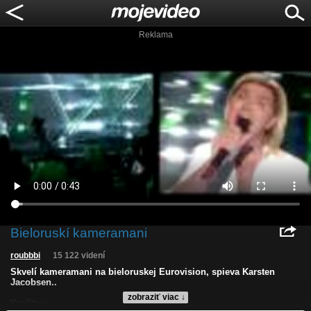
Reklama
Bieloruskí kameramani
roubbbi
15 122 videní
Skvelí kameramani na bieloruskej Eurovision, spieva Karsten
Jacobsen..
zobraziť viac ↓
Kvalita: