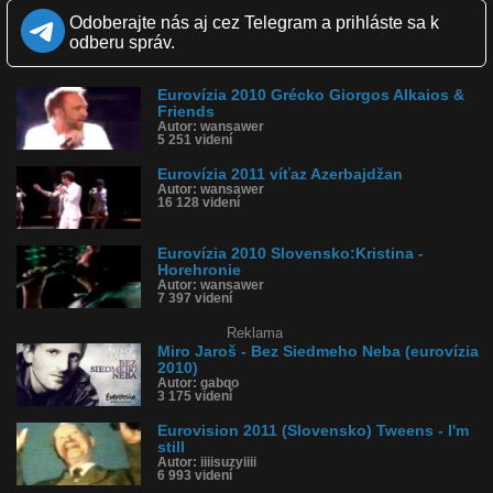
Zverejnené: 27.7.2010 12:01
Odoberajte nás aj cez Telegram a prihláste sa k
Páči sa: 90% (84 hlasov)
Obľúbené: 32
odberu správ.
Komentárov: 65
Dľžka: 0:43
Kategória: hudba
Eurovízia 2010 Grécko Giorgos Alkaios &
Tagy: kamera, kameramani, eurovízia, eurovision, bielorusko,
Friends
karsten jacobsen, spev, hudba
Autor: wansawer
5 251 videní
História sledovanosti videa:
Eurovízia 2011 víťaz Azerbajdžan
Autor: wansawer
16 128 videní
Eurovízia 2010 Slovensko:Kristina -
Horehronie
Autor: wansawer
7 397 videní
Reklama
Miro Jaroš - Bez Siedmeho Neba (eurovízia
2010)
Autor: gabqo
3 175 videní
Eurovision 2011 (Slovensko) Tweens - I'm
still
Autor: iiiisuzyiiii
6 993 videní