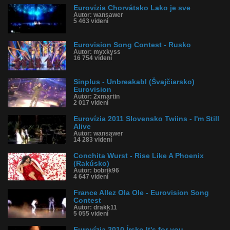
Eurovízia Chorvátsko Lako je sve
Autor: wansawer
5 463 videní
Eurovision Song Contest - Rusko
Autor: myxkyss
16 754 videní
Sinplus - Unbreakabl (Švajčiarsko)
Eurovision
Autor: 2xmartin
2 017 videní
Eurovízia 2011 Slovensko Twiins - I'm Still
Alive
Autor: wansawer
14 283 videní
Conchita Wurst - Rise Like A Phoenix
(Rakúsko)
Autor: bobrik96
4 647 videní
France Allez Ola Ole - Eurovision Song
Contest
Autor: drakk11
5 055 videní
Eurovízia 2010 Írsko It's for you