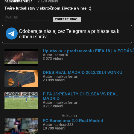
hamsikmarek17
7 170 videní
Tváre futbalistov v skutočnom živote a v hre. :)
Kvalita:
zobraziť viac ↓
Zverejnené: 26.8.2010 18:16
Páči sa: 68% (19 hlasov)
Odoberajte nás aj cez Telegram a prihláste sa k
Obľúbené: 2
Komentárov: 17
odberu správ.
Dľžka: 0:48
Kategória: športy
Tagy: fifa, real madrid, futbalisti, futbal
Uputávka k predstaveniu FIFA 18 | V PODÁNÍ
Autor: samo10
História sledovanosti videa:
3 073 videní
DRES REAL MADRID 2013/2014 VONKU
Autor: markusferrari
23 999 videní
FIFA 13:PENALTY CHELSEA VS REAL
MADRID
Autor: markusferrari
8 717 videní
Reklama
FC Barcelona 2:0 Real Madrid
Autor: carlson223
10 799 videní