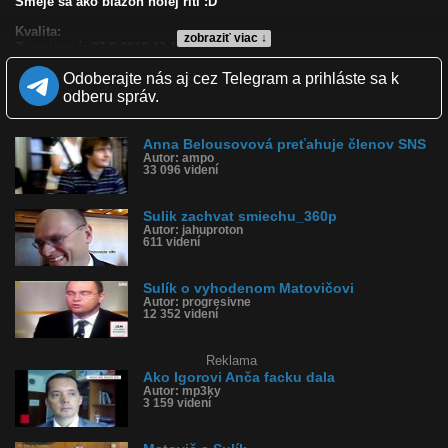
Smeje sa ako blázon holej riti :D
Kvalita:
zobraziť viac ↓
Zverejnené: 27.8.2010 13:14
Páči sa: 75% (52 hlasov)
Odoberajte nás aj cez Telegram a prihláste sa k
Obľúbené: 16
Komentárov: 76
odberu správ.
Dľžka: 1:26
Kategória: ľudia
Tagy: richard, sulik, ivan matovič, anna belousovová, anča, facka,
Anna Belousovová preťahuje členov SNS
nr sr
Autor: ampo
33 096 videní
História sledovanosti videa:
Sulik zachvat smiechu_360p
Autor: jahuproton
611 videní
Sulík o vyhodenom Matovičovi
Autor: progresivne
12 352 videní
Reklama
Ako Igorovi Anča facku dala
Autor: mp3ky
3 159 videní