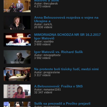
Matovič a Sulík
Autor: thecubesk
4 273 videní
Anna Belousovová rozpráva o vojne na
Ukrajine a
Autor: zurich
20 830 videní
MIMORIADNA SCHODZA NR SR 16.2.2017
Igor Matovič
Autor: vashho
3 600 videní
Igor Matovič vs. Richard Sulík
Autor: mtvpopfoxtv
3 592 videní
Na proteste boli tisícky ľudí, medzi nimi
Autor: progresivne
3 317 videní
A.Belousovová: Fraška v SNS
Autor: noname1161
32 347 videní
Sulík sa prezradil a Pročko prejavil
Autor: progresivne