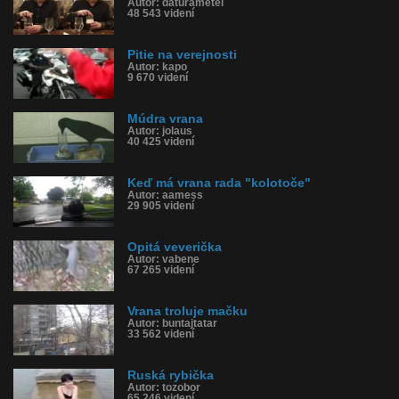
Autor: daturametel
48 543 videní
Pitie na verejnosti
Autor: kapo
9 670 videní
Múdra vrana
Autor: jolaus
40 425 videní
Keď má vrana rada "kolotoče"
Autor: aamess
29 905 videní
Opitá veverička
Autor: vabene
67 265 videní
Vrana troluje mačku
Autor: buntajtatar
33 562 videní
Ruská rybička
Autor: tozobor
65 246 videní