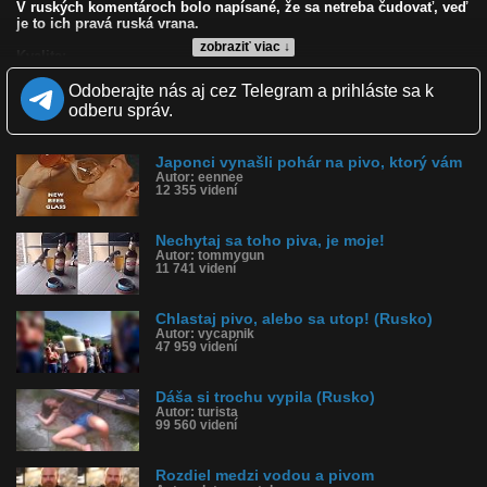
V ruských komentároch bolo napísané, že sa netreba čudovať, veď
je to ich pravá ruská vrana.
zobraziť viac ↓
Kvalita:
Zverejnené: 29.9.2010 12:20
Odoberajte nás aj cez Telegram a prihláste sa k
Páči sa: 84% (102 hlasov)
Obľúbené: 45
odberu správ.
Komentárov: 125
Dľžka: 3:09
Kategória: zvieratká
Japonci vynašli pohár na pivo, ktorý vám
Tagy: vrana, pivo, pohár, pitie, park, alkohol, vták, rusko, ruský,
Autor: eennee
12 355 videní
ruská, ruské, moskva
História sledovanosti videa:
Nechytaj sa toho piva, je moje!
Autor: tommygun
11 741 videní
Chlastaj pivo, alebo sa utop! (Rusko)
Autor: vycapnik
47 959 videní
Dáša si trochu vypila (Rusko)
Autor: turista
99 560 videní
Rozdiel medzi vodou a pivom