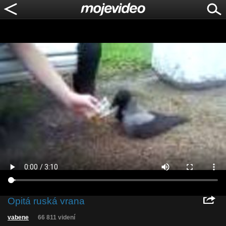
Opitá ruská vrana
vabene
66 811 videní