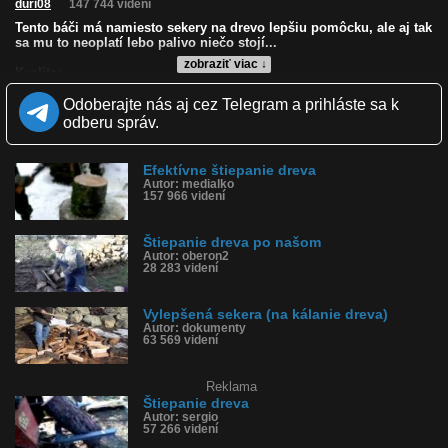
duri08
147 744 videní
Tento báči má namiesto sekery na drevo lepšiu pomôcku, ale aj tak
sa mu to neoplatí lebo palivo niečo stojí...
zobraziť viac ↓
Kvalita:
Zverejnené: 16.10.2010 11:32
Odoberajte nás aj cez Telegram a prihláste sa k
Páči sa: 82% (109 hlasov)
Obľúbené: 69
odberu správ.
Komentárov: 201
Dľžka: 1:01
Kategória: veda a technika
Efektívne štiepanie dreva
Tagy: štiepať drevo, kálať drevo, drevorubač, sekera, drevo,
Autor: medialko
157 966 videní
koleso, auto, disk
História sledovanosti videa:
Štiepanie dreva po našom
Autor: oberon2
28 283 videní
Vylepšená sekera (na kálanie dreva)
Autor: dokumenty
63 569 videní
Reklama
Štiepanie dreva
Autor: sergio
57 266 videní