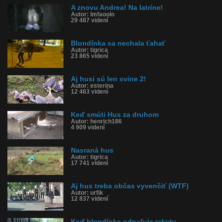
A znovu Andrea! Na latríne!
Autor: lmfaoolo
29 487 videní
Blondínka sa nechala ťahať
Autor: tigrica
23 865 videní
Aj husi sú len svine 2!
Autor: esterina
12 463 videní
Keď smúti Hus za druhom
Autor: henrich186
4 909 videní
Nasraná hus
Autor: tigrica
17 741 videní
Aj hus treba občas vyvenčiť (WTF)
Autor: urfik
12 837 videní
Keď blondínka odpaľuje raketu