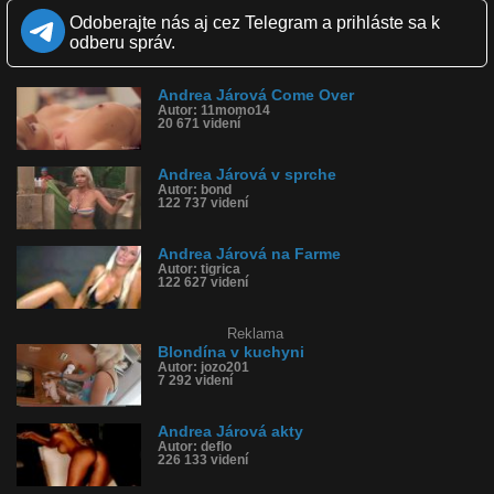
Zverejnené: 18.10.2010 11:18
Odoberajte nás aj cez Telegram a prihláste sa k
Páči sa: 58% (195 hlasov)
Obľúbené: 82
odberu správ.
Komentárov: 383
Dľžka: 1:42
Kategória: ľudia
Andrea Járová Come Over
Tagy: andrea, jarova, blondína, hus, iq, inteligencia, vedomosti,
Autor: 11momo14
20 671 videní
blond, australia, markíza
História sledovanosti videa:
Andrea Járová v sprche
Autor: bond
122 737 videní
Andrea Járová na Farme
Autor: tigrica
122 627 videní
Reklama
Blondína v kuchyni
Autor: jozo201
7 292 videní
Andrea Járová akty
Autor: deflo
226 133 videní