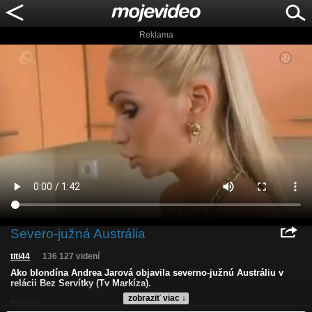
Reklama
Severo-južná Austrália
titi44
136 127 videní
Ako blondína Andrea Jarová objavila severno-južnú Austráliu v
relácii Bez Servítky (Tv Markíza).
zobraziť viac ↓
Kvalita: