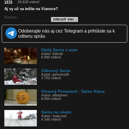
1976
29 830 videní
Aj vy už sa tešíte na Vianoce?
Kvalita:
zobraziť viac ↓
Zverejnené: 20.11.2010 11:32
Páči sa: 92% (87 hlasov)
Odoberajte nás aj cez Telegram a prihláste sa k
Obľúbené: 56
Komentárov: 116
odberu správ.
Dľžka: 2:10
Kategória: zábavné
Tagy: vianoce, santa klaus, alkohol, opitý, pripitý, veselý
Opitý Santa v aute
Autor: fulerbr
História sledovanosti videa:
6 090 videní
Zábavný Santa
Autor: peterko26
3 752 videní
Otravný Pomaranč - Satan Klaus
Autor: whatmen
8 050 videní
Santa na skejte
Autor: majcooo
4 348 videní