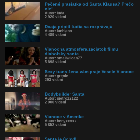
Pečené prasiatka od Santa Klausa? Prečo
nie!
Autor: luda
2 920 videní
Dvaja pripití ľudia sa rozprávajú
Autor: luchiano
4 489 videní
Vianocna atmosfera,zaciatok filmu
diabolsky santa
Autor: smallwilcan77
5 898 videní
Sexy trans žena vám praje Veselé Vianoce
Autor: grenie
293 videní
Bodybuilder Santa
Autor: pietro22122
2 900 videní
Vianoce v Amerike
Autor: benyxxxxx
5 852 videní
Santa je úchyl!