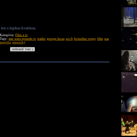
 len s lepšou kvalitou.
Kategória:
Film a tv
Tagy:
star wars episode iv
trailer
george lucas
sci-fi
hviezdne vojny
film
usa
amerika
americký
zobraziť viac ↓