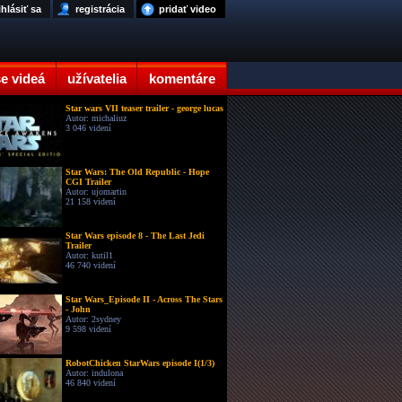
ihlásiť sa
registrácia
pridať video
e videá
užívatelia
komentáre
Star wars VII teaser trailer - george lucas
Autor: michaliuz
3 046 videní
Star Wars: The Old Republic - Hope
CGI Trailer
Autor: ujomartin
21 158 videní
Star Wars episode 8 - The Last Jedi
Trailer
Autor: kutil1
46 740 videní
Star Wars_Episode II - Across The Stars
- John
Autor: 2sydney
9 598 videní
RobotChicken StarWars episode I(1/3)
Autor: indulona
46 840 videní