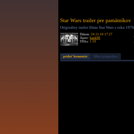
Star Wars trailer pre pamätníkov
Originálny trailer filmu Star Wars z roku 1976
Dátum:
24.11.10 17:27
Autor:
hank90
Dĺžka:
1:59
pridať komentár
filter príspevkov