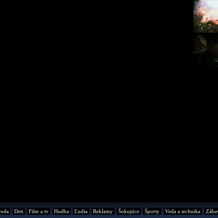
roda
Deti
Film a tv
Hudba
Ľudia
Reklamy
Šokujúce
Športy
Veda a technika
Zába