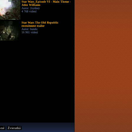
Star Wars_Episode VI - Main Theme -
John Williams
Autor: 2sydney
4 768 videní
Star Wars The Old Republic
recruitment trailer
Autor: bundo
16 961 videní
vné
Zvieratká