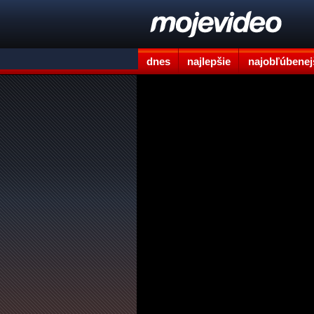
dnes
najlepšie
najobľúbenej