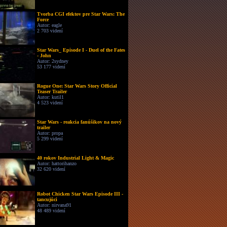
Tvorba CGI efektov pre Star Wars: The
Force
Autor: eagle
2 703 videní
Star Wars_ Episode I - Duel of the Fates
- John
Autor: 2sydney
53 177 videní
Rogue One: Star Wars Story Official
Teaser Trailer
Autor: kutil1
4 523 videní
Star Wars - reakcia fanúšikov na nový
trailer
Autor: propa
5 299 videní
40 rokov Industrial Light & Magic
Autor: hattorihanzo
32 620 videní
Robot Chicken Star Wars Episode III -
tancujúci
Autor: nirvana91
48 489 videní