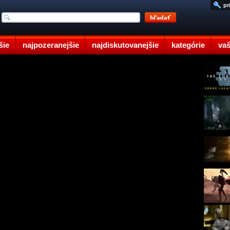
pr
šie
najpozeranejšie
najdiskutovanejšie
kategórie
vaš