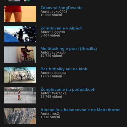
Zábavné žongľovanie
Autor: seko0408
16 006 videní
Žonglovanie v Alpách
Autor: jugglesk
5 407 videní
Multitasking v praxi (Brazília)
Autor: avokado
14 729 videní
Bez futbalky ani na krok
Autor: cocacola
17 692 videní
Žonglovanie na podpätkoch
Autor: zvaracka
28 765 videní
Adrenalín a balancovanie na Matterhorne
Autor: res2
1 718 videní