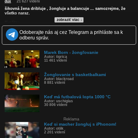
dux
21 627 videní
šikovná žena dribluje , žongluje a balancuje ... samozrejme, že
všetko naraz.
zobraziť viac ↓
Kvalita:
Zverejnené: 7.12.2010 11:34
Odoberajte nás aj cez Telegram a prihláste sa k
Páči sa: 93% (101 hlasov)
Obľúbené: 37
odberu správ.
Komentárov: 102
Dľžka: 1:10
Kategória: športy
Marek Born - žongľovanie
Tagy: žonglovanie, driblovanie, balancovanie, lopta, žena, kočka,
Autor: tigrica
11 461 videní
baba
História sledovanosti videa:
Žonglovanie s basketbalkami
Autor: blackroad
8 881 videní
Keď má futbalová lopta 1000 °C
Autor: uschiglas
30 806 videní
Reklama
Keď si macher žongluj s iPhonom!
Autor: otiik
2 201 videní