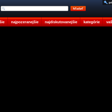
pr
šie
najpozeranejšie
najdiskutovanejšie
kategórie
vaš