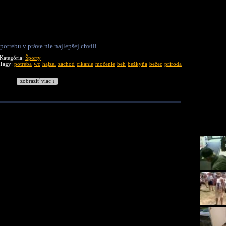
potrebu v práve nie najlepšej chvíli.
Kategória:
Športy
Tagy:
potreba
wc
hajzel
záchod
cikanie
močenie
beh
bežkyňa
bežec
príroda
zobraziť viac ↓