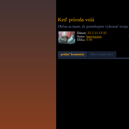
Keď príroda volá
Občas sa stane, že potrebujete vykonať svoju 
Dátum:
25.2.11 13:32
Autor:
benyxxxxx
Dĺžka:
0:09
pridať komentár
filter príspevkov