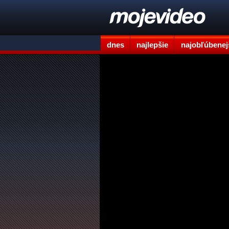
dnes
najlepšie
najobľúbenej