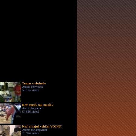
Trapas v obchode
Autor: benyxxxx
55 704 videní
Keď musíš, tak musíš 2
Autor: benyxxxx
64 696 videní
Keď ti hajzel vyhlási VOJNU!
Autor: melampyrum
26 974 videní