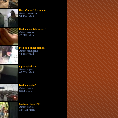
Prepáčte, ošťal som vás.
Autor: benyxxxx
54 490 videní
Keď musíš, tak musíš 3
Autor: svijtak
72 710 videní
Keď sa pokazí záchod
Autor: hannibal88
44 298 videní
Upchatý záchod?
Autor: kappa
45 703 videní
Keď musíš ísť
Autor: noone
6 851 videní
Nachytávka s WC
Autor: tigrica
124 724 videní