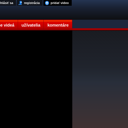
ihlásiť sa
registrácia
pridať video
e videá
užívatelia
komentáre