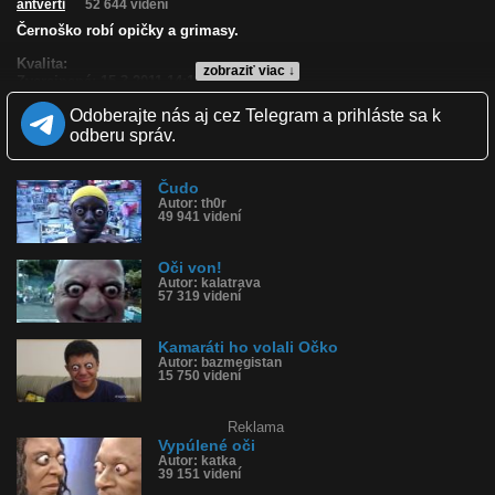
antverti
52 644 videní
Černoško robí opičky a grimasy.
Kvalita:
zobraziť viac ↓
Zverejnené: 15.3.2011 14:11
Páči sa: 88% (127 hlasov)
Odoberajte nás aj cez Telegram a prihláste sa k
Obľúbené: 79
Komentárov: 175
odberu správ.
Dľžka: 0:10
Kategória: zábavné
Tagy: černoch, oko, grimasy, vypúlené oči, oči, púliť
Čudo
Autor: th0r
História sledovanosti videa:
49 941 videní
Oči von!
Autor: kalatrava
57 319 videní
Kamaráti ho volali Očko
Autor: bazmegistan
15 750 videní
Reklama
Vypúlené oči
Autor: katka
39 151 videní