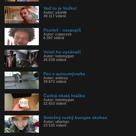
Veď to je Vočko!
Autor: yannik
49 117 videní
Pozrieš - nezaspíš
Autor: copersvk
6 397 videní
Volali ho vysávač!
Autor: tommygun
26 039 videní
Pes v autoumývarke
Autor: antixxx
39 673 videní
Čudná okatá hračka
Autor: tommygun
22 653 videní
Smiešny ruský bungee skokan
Autor: uhorkac
23 535 videní