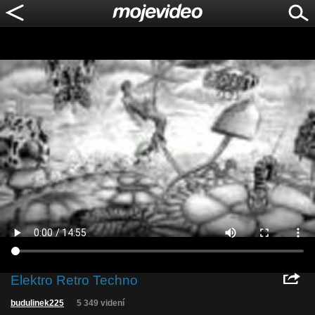
Elektro Retro Techno
budulinek225
5 349 videní