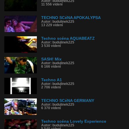
Autor: budulinek225
11 556 videní
TECHNO SCéNA APOKALYPSA
Autor: budulinek225
13 229 videní
Techno scéna AQUABEATZ
Autor: budulinek225
3 530 videní
SASH! Mix
Autor: budulinek225
6 166 videní
Techno A1
Autor: budulinek225
2 706 videní
TECHNO SCéNA GERMANY
Autor: budulinek225
6 370 videní
Techno scéna Lovely Experience
Autor: budulinek225
5 540 videní