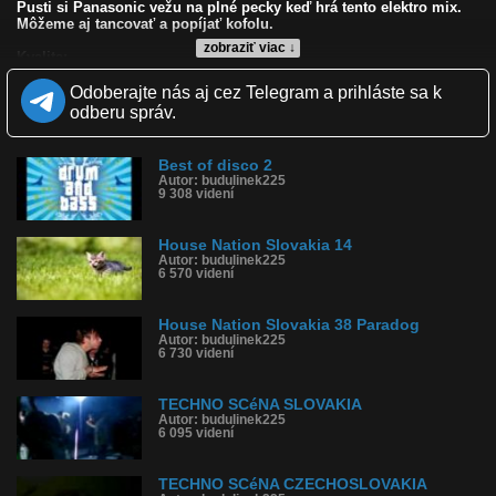
Pusti si Panasonic vežu na plné pecky keď hrá tento elektro mix.
Môžeme aj tancovať a popíjať kofolu.
zobraziť viac ↓
Kvalita:
Zverejnené: 26.3.2011 9:45
Odoberajte nás aj cez Telegram a prihláste sa k
Páči sa: 86% (7 hlasov)
Obľúbené: 3
odberu správ.
Komentárov: 3
Dľžka: 14:55
Kategória: hudba
Best of disco 2
Tagy: techno, elektro, retro, house, trance, mix, dj, party
Autor: budulinek225
9 308 videní
História sledovanosti videa:
House Nation Slovakia 14
Autor: budulinek225
6 570 videní
House Nation Slovakia 38 Paradog
Autor: budulinek225
6 730 videní
TECHNO SCéNA SLOVAKIA
Autor: budulinek225
6 095 videní
TECHNO SCéNA CZECHOSLOVAKIA