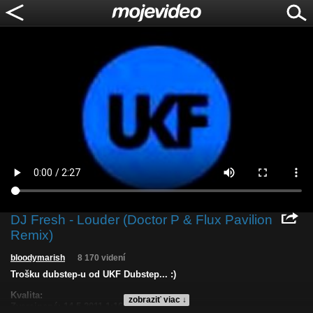
DJ Fresh - Louder (Doctor P & Flux Pavilion
Remix)
bloodymarish
8 170 videní
Trošku dubstep-u od UKF Dubstep... :)
Kvalita:
zobraziť viac ↓
Zverejnené: 14.5.2011 1:16