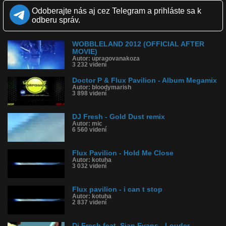
Páči sa: 92% (13 hlasov)
Odoberajte nás aj cez Telegram a prihláste sa k
Obľúbené: 6
Komentárov: 5
odberu správ.
Dľžka: 2:27
Kategória: hudba
Tagy: ukf dubstep, dubstep, ukf dubstep channel, hudba, youtube,
WOBBLELAND 2012 (OFFICIAL AFTER
dj fresh, doctor p, flux pavilion, remix
MOVIE)
Autor: upragovanakoza
História sledovanosti videa:
3 232 videní
Doctor P & Flux Pavilion - Album Megamix
Autor: bloodymarish
3 898 videní
DJ Fresh - Gold Dust remix
Autor: mic
6 560 videní
Flux Pavilion - Hold Me Close
Autor: kotuha
3 032 videní
Flux pavilion - i can t stop
Autor: kotuha
2 837 videní
Dj Fresh feat. Sian Evans - Louder