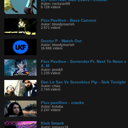
Autor: rockstar69
6 728 videní
Flux Pavilion - Bass Cannon
Autor: bloodymarish
2 871 videní
Doctor P - Watch Out
Autor: bloodymarish
16 688 videní
Flux Pavilion - Surrender Ft. Next To Neon x
A_M
Autor: janok5
1 235 videní
Dan Le Sac Vs Scroobius Pip - Sick Tonight
Autor: chao
2 744 videní
Flux pavillion - cracks
Autor: kotuha
2 247 videní
Klub Smack
Autor: tomass18