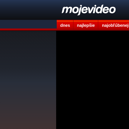
dnes
najlepšie
najobľúbenej