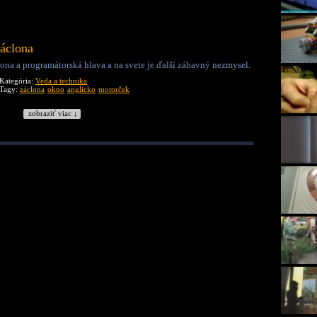
záclona
lona a programátorská hlava a na svete je ďalší zábavný nezmysel.
Kategória:
Veda a technika
Tagy:
záclona
okno
anglicko
motorček
zobraziť viac ↓