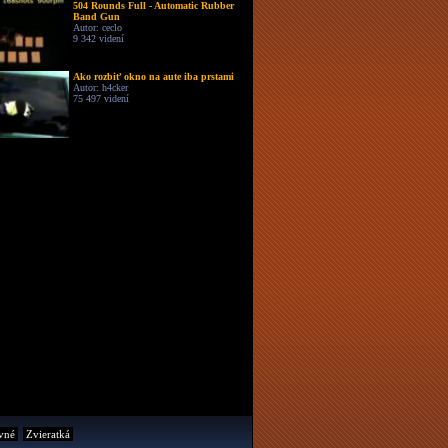
504 Rounds Full - Automatic Rubber
Band Gun
Autor: ceclo
9 342 videní
Ako rozbiť okno na aute iba prstami
Autor: h4cker
75 497 videní
vné
Zvieratká