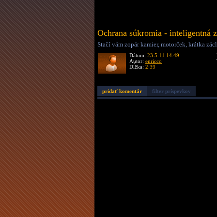
Ochrana súkromia - inteligentná 
Stačí vám zopár kamier, motorček, krátka zác
Dátum:
23.5.11 14:49
Autor:
enricco
Dĺžka:
2:39
pridať komentár
filter príspevkov