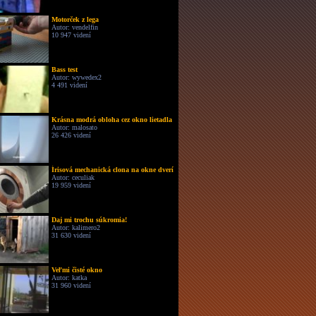
Motorček z lega
Autor: vendelfin
10 947 videní
Bass test
Autor: wywedex2
4 491 videní
Krásna modrá obloha cez okno lietadla
Autor: malosato
26 426 videní
Írisová mechanická clona na okne dverí
Autor: ceculiak
19 959 videní
Daj mi trochu súkromia!
Autor: kalimero2
31 630 videní
Veľmi čisté okno
Autor: katka
31 960 videní