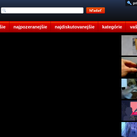
pr
šie
najpozeranejšie
najdiskutovanejšie
kategórie
vaš