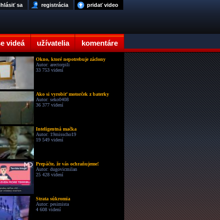
ihlásiť sa
registrácia
pridať video
e videá
užívatelia
komentáre
Okno, ktoré nepotrebuje záclony
Autor: arectorpili
33 753 videní
Ako si vyrobiť motorček z baterky
Autor: seko0408
36 377 videní
Inteligentná mačka
Autor: 19misscho19
19 549 videní
Prepáčte, že vás ochraňujeme!
Autor: dugovicmilan
25 428 videní
Strata súkromia
Autor: pesimista
4 608 videní