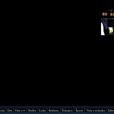
roda
Deti
Film a tv
Hudba
Ľudia
Reklamy
Šokujúce
Športy
Veda a technika
Zába