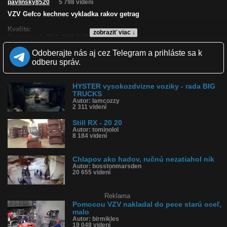
pavlinsky8520
5 798 videní
VZV Gefco kechnec vykladka rakov getrag
Kvalita:
zobraziť viac ↓
Zverejnené: 20.6.2011 9:35
Páči sa: 0% (1 hlasov)
Odoberajte nás aj cez Telegram a prihláste sa k
Obľúbené: 0
Komentárov: 1
odberu správ.
Dľžka: 1:50
Kategória: veda a technika
Tagy: vzv, gefco, getrag
HYSTER vysokozdvizne voziky - rada BIG
TRUCKS
História sledovanosti videa:
Autor: lamcozzy
2 311 videní
Still RX - 20 20
Autor: tominolol
8 184 videní
Chlapov ako hadov, ručnú nezatiahol nik
Autor: bosstonmarsden
20 655 videní
Reklama
Pomocou VZV nakladal do pece starú oceľ,
malo
Autor: birmikles
19 048 videní