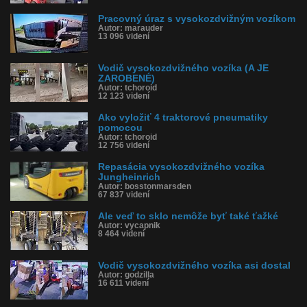
Pracovný úraz s vysokozdvižným vozíkom
Autor: marauder
13 096 videní
Vodič vysokozdvižného vozíka (A JE
ZAROBENÉ)
Autor: tchoroid
12 123 videní
Ako vyložiť 4 traktorové pneumatiky
pomocou
Autor: tchoroid
12 756 videní
Repasácia vysokozdvižného vozíka
Jungheinrich
Autor: bosstonmarsden
67 837 videní
Ale veď to sklo nemôže byť také ťažké
Autor: vycapnik
8 464 videní
Vodič vysokozdvižného vozíka asi dostal
Autor: godzilla
16 611 videní