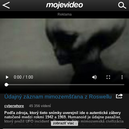
Reklama
Údajný záznam mimozemšťana z Roswellu
cyberwhore
45 356 videní
Podľa zdroja, ktorý tieto snímky uverejnil ide o autentické zábery
natočené medzi rokmi 1942 a 1969. Humanoid je údajne pasažier,
ktorý prežil UFO incident v Roswelle. Táto mimozemská civilizácia
zobraziť viac ↓
podľa zistených údajov pochádza z binárneho solárneho systému