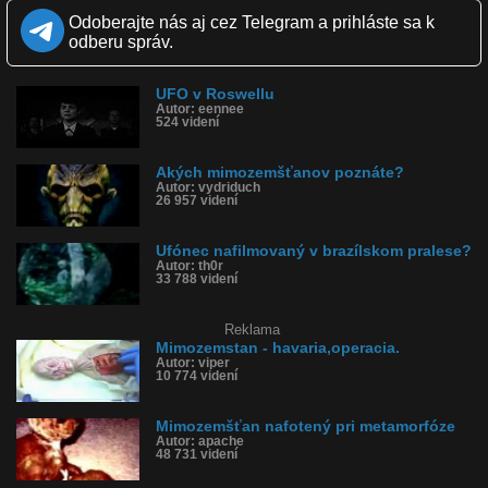
Zeta Reticulli, ktorý je od nás vzdialený 39 svetelných rokov. V
posledných rokoch sa na internete objavilo viacero informácií
Odoberajte nás aj cez Telegram a prihláste sa k
ohľadom projektu SERPO. Podľa zakladateľov internetovej stránky
odberu správ.
www.serpo.org ide o projekt vyvinutý medzi rokmi 1940 až 1968.
Údajne to je spoločný projekt, na ktorom sa podieľa vláda USA a
priateľská mimozemská rasa žijúca práve na planéte v systéme
UFO v Roswellu
Zeta 2 Reticulli.
Autor: eennee
524 videní
Kvalita:
Zverejnené: 27.6.2011 12:08
Páči sa: 76% (131 hlasov)
Akých mimozemšťanov poznáte?
Obľúbené: 78
Autor: vydriduch
26 957 videní
Komentárov: 536
Dľžka: 0:59
Kategória: šokujúce
Ufónec nafilmovaný v brazílskom pralese?
Tagy: mimozemšťan, ufónec, ufo, zeta reticulli, vesmír, serpo
Autor: th0r
História sledovanosti videa:
33 788 videní
Reklama
Mimozemstan - havaria,operacia.
Autor: viper
10 774 videní
Mimozemšťan nafotený pri metamorfóze
Autor: apache
48 731 videní