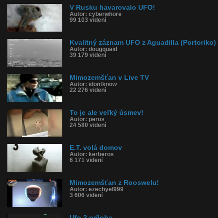
V Rusku havarovalo UFO!
Autor: cyberwhore
99 103 videní
Kvalitný záznam UFO z Aguadilla (Portoriko)
Autor: dougquaid
39 179 videní
Mimozemšťan v Live TV
Autor: idontknow
22 276 videní
To je ale veľký úsmev!
Autor: peros
24 580 videní
E.T. volá domov
Autor: kerberos
6 171 videní
Mimozemšťan z Rooswelu!
Autor: ezechyel999
3 606 videní
Ufo 2 príloha