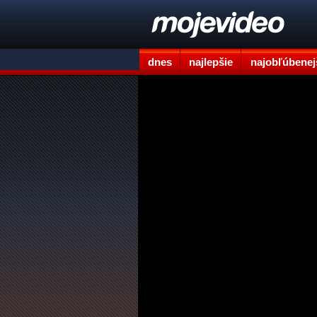
dnes
najlepšie
najobľúbenej