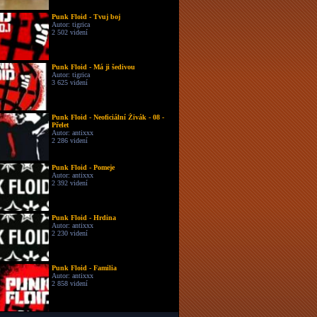
Punk Floid - Tvuj boj
Autor: tigrica
2 502 videní
Punk Floid - Má ji šedivou
Autor: tigrica
3 625 videní
Punk Floid - Neoficiální Živák - 08 -
Přelet
Autor: antixxx
2 286 videní
Punk Floid - Pomeje
Autor: antixxx
2 392 videní
Punk Floid - Hrdina
Autor: antixxx
2 230 videní
Punk Floid - Familia
Autor: antixxx
2 858 videní