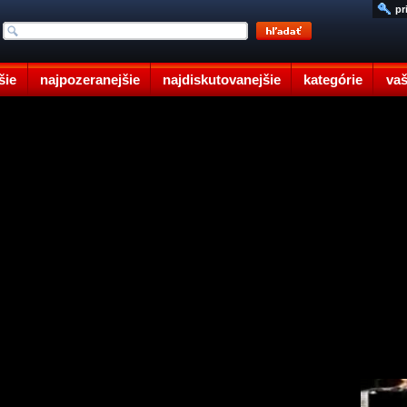
pr
šie
najpozeranejšie
najdiskutovanejšie
kategórie
vaš