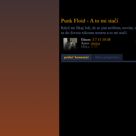
Punk Floid - A to mi stačí
Když mi říkaj lidi, že se jim nelíbím, nevím, 
se do života nikomu neseru a to mi stačí.
Dátum:
3.7.11 10:58
Autor:
tigrica
Dĺžka:
1:55
pridať komentár
filter príspevkov