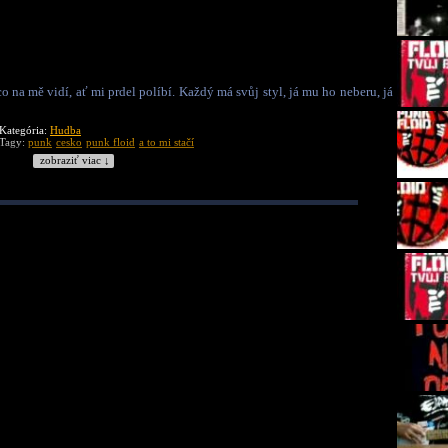
co na mě vidí, ať mi prdel políbí. Každý má svůj styl, já mu ho neberu, já
Kategória:
Hudba
Tagy:
punk
cesko
punk floid
a to mi stačí
zobraziť viac ↓