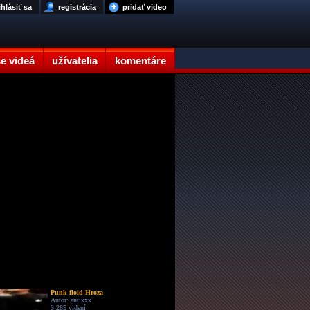
ihlásiť sa
registrácia
pridať video
e videá
užívatelia
komentáre
Punk floid Hroza
Autor: antixxx
3 285 videní