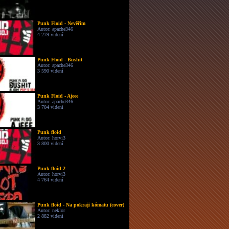
Punk Floid - Nevěřím
Autor: apache346
4 279 videní
Punk Floid - Bushit
Autor: apache346
3 590 videní
Punk Floid - Ajeee
Autor: apache346
3 704 videní
Punk floid
Autor: horvi3
3 800 videní
Punk floid 2
Autor: horvi3
4 764 videní
Punk floid - Na pokraji kómatu (cover)
Autor: neklor
2 882 videní