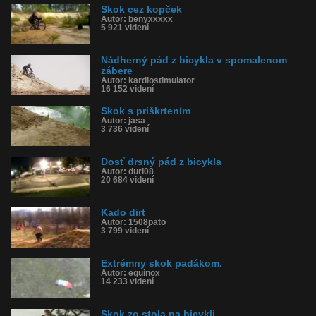
Skok cez kopček
Autor: benyxxxxx
5 921 videní
Nádherný pád z bicykla v spomalenom
zábere
Autor: kardiostimulator
16 152 videní
Skok s priškrtením
Autor: jasa
3 736 videní
Dosť drsný pád z bicykla
Autor: duri08
20 684 videní
Kado dirt
Autor: 1508pato
3 799 videní
Extrémny skok padákom.
Autor: equinox
14 233 videní
Skok zo stola na bicykli ...