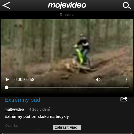
Reklama
Extrémny pád
multywideo
4 265 videní
Extrémny pád pri skoku na bicykly.
Kvalita:
zobraziť viac ↓
Zverejnené: 23.7.2011 9:36