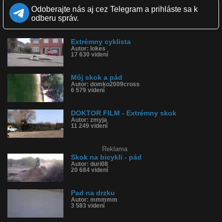
Páči sa: 33% (3 hlasov)
Odoberajte nás aj cez Telegram a prihláste sa k
Obľúbené: 0
Komentárov: 4
odberu správ.
Dľžka: 0:58
Kategória: športy
Tagy: pád, bicykel, skok
Extrémny cyklista
Autor: lokes
História sledovanosti videa:
17 630 videní
Môj skok a pád
Autor: domko2009cross
6 579 videní
DOKTOR FILM - Extrémny skok
Autor: zmyja
11 249 videní
Reklama
Skok na bicykli - pád
Autor: duri08
20 684 videní
Pad na drzku
Autor: mmmmm
3 583 videní