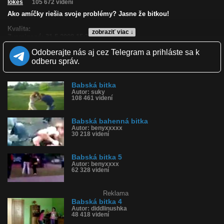
lokes
105 672 videní
Ako amíčky riešia svoje problémy? Jasne že bitkou!
Kvalita:
zobraziť viac ↓
Zverejnené: 31.5.2008 15:39
Páči sa: 72% (29 hlasov)
Odoberajte nás aj cez Telegram a prihláste sa k
Obľúbené: 13
Komentárov: 58
odberu správ.
Dľžka: 1:46
Kategória: šokujúce
Tagy: bitka, baby, mlátiť, šklbanie
Babská bitka
Autor: suky
História sledovanosti videa:
108 461 videní
Babská bahenná bitka
Autor: benyxxxxx
30 218 videní
Babská bitka 5
Autor: benyxxxx
62 328 videní
Reklama
Babská bitka 4
Autor: diddlinushka
48 418 videní