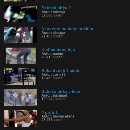
Babská bitka 2
Autor: irdosvk
32 088 videní
Neuveritelna babska bitka
Autor: sleeper
21 163 videní
Keď sa baby bijú
Autor: noone
79 413 videní
Bitka dvoch žiačok
Autor: corte72
12 469 videní
Babská bitka v lese
Autor: buchnad
109 342 videní
4 proti 1
Autor: beyoncefans
25 957 videní