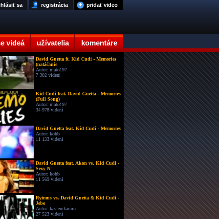
ihlásiť sa
registrácia
pridať video
e videá
užívatelia
komentáre
David Guetta ft. Kid Cudi - Memories
(natáčanie
Autor: mato197
7 302 videní
Kid Cudi feat. David Guetta - Memories
(Full Song)
Autor: mato197
34 978 videní
David Guetta feat. Kid Cudi - Memories
Autor: kohb
11 133 videní
David Guetta feat. Akon vs. Kid Cudi -
Sexy N'
Autor: kohb
11 569 videní
Rytmus vs. David Guetta & Kid Cudi -
Jebe
Autor: kaslemkarmu
27 523 videní