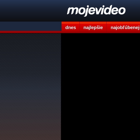
dnes
najlepšie
najobľúbenej