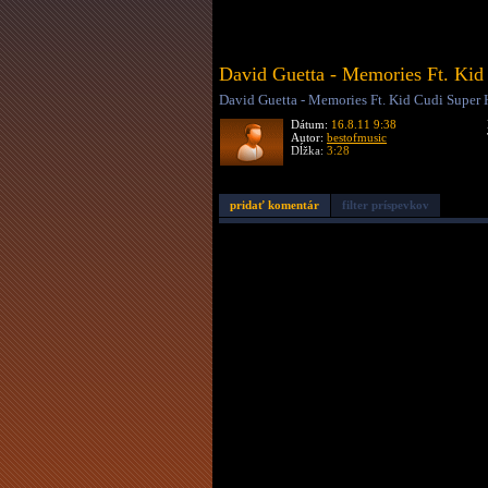
David Guetta - Memories Ft. Kid
David Guetta - Memories Ft. Kid Cudi Super
Dátum:
16.8.11 9:38
Autor:
bestofmusic
Dĺžka:
3:28
pridať komentár
filter príspevkov