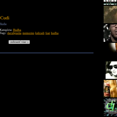
 Cudi
 Huda
Kategória:
Hudba
Tagy:
davidguetta
memories
kidcudi
feat
hudba
zobraziť viac ↓