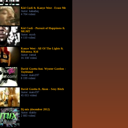
Kid Cudi ft. Kanye West - Erase Me
Autor: kakaduq
4 704 videní
Kid Cudi - Pursuit of Happiness ft.
MGMT
Autor: mysh
4 110 videní
Kanye West - All Of The Lights ft.
Rihanna, Kid
Autor: yamal
16 338 videní
David Guetta feat. Wynter Gordon -
Toyfriend
Autor: mato197
8 199 videní
David Guetta ft. Akon - Sexy Bitch
Autor: mato197
45 015 videní
Dj mix (december 2012)
Autor: diablo
2 883 videní