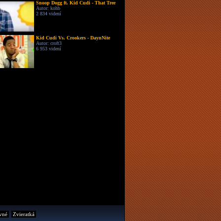
Snoop Dogg ft. Kid Cudi - That Tree
Autor: kohb
2 834 videní
Kid Cudi Vs. Crookers - DaynNite
Autor: croft3
6 953 videní
vné
Zvieratká