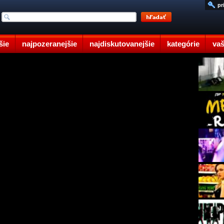
pr
šie
najpozeranejšie
najdiskutovanejšie
kategórie
vaš