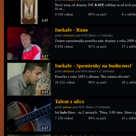
Nový song od skupiny INE
KAFE
odlišuje sa od tých pr
čo sa...
4 550 videní
89% sa páči
6 x obľú
2:47
Inekafe - Ráno
pridal
obilnina1
pred 6158 dňami a 5 hodinami
Zrejme najznámejšia pesnička tejto skupiny z roku 2000 
8 816 videní
91% sa páči
17 x obľ
3:57
Inekafe - Spomienky na budúcnosť
pridal
obilnina1
pred 6016 dňami a 17 hodinami
Pesnička z roku 2003 z albumu "Bez udania dôvodu".
10 222 videní
96% sa páči
26 x obľ
3:25
Talent z ulice
pridal
gabopu
pred 4835 dňami a 9 hodinami
Iné
kafe
-Ráno - na 2 strunách. "Nitra, 5:00 ráno. Idem z p
7 556 videní
94% sa páči
11 x obľ
2:27