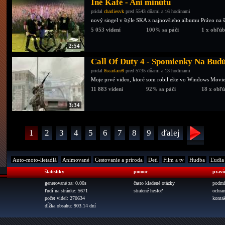
Iné Kafé - Ani minútu
pridal
charliesvk
pred 5543 dňami a 16 hodinami
nový singel v štýle SKA z najnovšieho albumu Právo na šť
5 053 videní
100% sa páči
1 x obľú
2:54
Call Of Duty 4 - Spomienky Na Bud
pridal
8scarface8
pred 5735 dňami a 13 hodinami
Moje prvé video, ktoré som robil ešte vo Windows Movi
11 883 videní
92% sa páči
18 x obľ
3:34
1
2
3
4
5
6
7
8
9
ďalej
Auto-moto-lietadlá
Animované
Cestovanie a príroda
Deti
Film a tv
Hudba
Ľudia
štatistiky
pomoc
pravi
generované za: 0.00s
často kladené otázky
podmi
ľudí na stránke: 5671
stratené heslo?
ochra
počet videí: 270634
konta
dĺžka obsahu: 903.14 dní