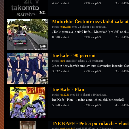
4 761 videní
79% sa páči
3 x obľú
3:21
Motorkár Čestmír nezvládol zákrut
pridal
terazvarim
pred 28 dňami a 15 hodinami
„Tahle groteska je silný
kafe
… Motorkář "prolétá" obcí… P
8 800 videní
69% sa páči
2 x obľú
1:00
Ine kafe - 90 percent
pridal
ipod
pred 5657 dňami a 16 hodinami
Jeden z nevydaných singlov tejto slovenskej legendy. Osp
3 832 videní
75% sa páči
3 x obľú
2:06
Ine Kafe - Plan
pridal
toti1231
pred 5548 dňami a 19 hodinami
Ine
Kafe
- Plan .... jedna z mojich najoblubenejsich:D
5 068 videní
92% sa páči
4 x obľú
2:46
INE KAFE - Petra po rokoch + vlast
pridal
hooligans142
pred 5585 dňami a 17 hodinami