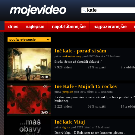
dnes
najlepšie
najobľúbenejšie
najpozeranejšie
Iné kafe - poraď si sám
pridal
makakstromovy
pred 6087 dňami a 17 hodinami
škoda, že ste už skončili chlapci :(
7 920 videní
93% sa páči
7 x obľú
2:10
Iné Kafé - Mojich 15 rockov
pridal
juropista
pred 5945 dňami a 17 hodinami
Exkluzívna premiéra nového videoklipu bola pondelok 26
hudobnej...
5 221 videní
86% sa páči
14 x obľ
3:05
Iné kafe Vitaj
pridal
tigrica
pred 6253 dňami a 15 hodinami
Dobrý klip. :-D Bola som na ich koncerte ,dávno ...