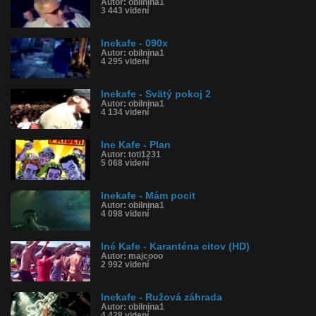
Autor: obilnina1
3 443 videní
Inekafe - 090x
Autor: obilnina1
4 295 videní
Inekafe - Svätý pokoj 2
Autor: obilnina1
4 134 videní
Ine Kafe - Plan
Autor: toti1231
5 068 videní
Inekafe - Mám pocit
Autor: obilnina1
4 098 videní
Iné Kafe - Karanténa citov (HD)
Autor: majcooo
2 992 videní
Inekafe - Ružová záhrada
Autor: obilnina1
4 428 videní