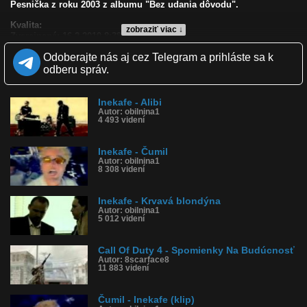
Pesnička z roku 2003 z albumu "Bez udania dôvodu".
Kvalita:
zobraziť viac ↓
Zverejnené: 16.2.2010 8:38
Páči sa: 96% (47 hlasov)
Odoberajte nás aj cez Telegram a prihláste sa k
Obľúbené: 26
Komentárov: 18
odberu správ.
Dľžka: 3:25
Kategória: hudba
Tagy: inekafe, ine, kafe, klip, spomienky, buducnost
Inekafe - Alibi
Autor: obilnina1
História sledovanosti videa:
4 493 videní
Inekafe - Čumil
Autor: obilnina1
8 308 videní
Inekafe - Krvavá blondýna
Autor: obilnina1
5 012 videní
Call Of Duty 4 - Spomienky Na Budúcnosť
Autor: 8scarface8
11 883 videní
Čumil - Inekafe (klip)