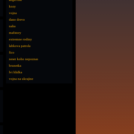
kozy
vojna
dano drevo
naha
mafstory
extremne rodiny
labkova patrola
fico
neser koho nepoznas
brunetka
lvi hlidka
vojna na ukrajine