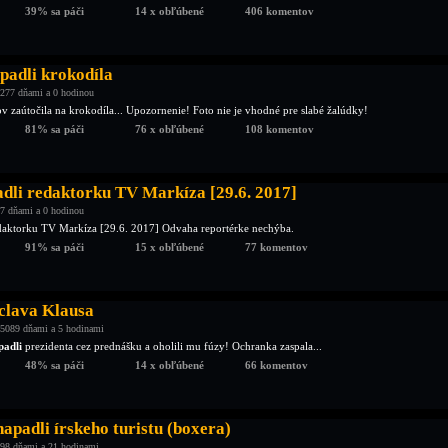
39% sa páči
14 x obľúbené
406 komentov
padli krokodíla
277 dňami a 0 hodinou
v zaútočila na krokodíla... Upozornenie! Foto nie je vhodné pre slabé žalúdky!
81% sa páči
76 x obľúbené
108 komentov
adli redaktorku TV Markíza [29.6. 2017]
7 dňami a 0 hodinou
aktorku TV Markíza [29.6. 2017] Odvaha reportérke nechýba.
91% sa páči
15 x obľúbené
77 komentov
clava Klausa
5089 dňami a 5 hodinami
padli
prezidenta cez prednášku a oholili mu fúzy! Ochranka zaspala...
48% sa páči
14 x obľúbené
66 komentov
apadli írskeho turistu (boxera)
98 dňami a 21 hodinami