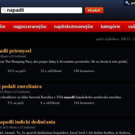
pr
šie
najpozeranejšie
najdiskutovanejšie
kategórie
vaš
počet výsledkov: 100 (1 - 
adli priemysel
 dňami a 20 hodinami
ácie The Humping Pact, ako prejav lásky k životnému prostrediu. Ak sa chcete k ním pridať,
16% sa páči
22 x obľúbené
190 komentov
i podali zmrzlinára
16 dňami a 15 hodinami
 tínedžerov zo štátu Severná Karolína v USA
napadli
hispánskeho predavača zmrzliny.
3% sa páči
6 x obľúbené
144 komentov
padli indickí dedinčania
d 5675 dňami a 23 hodinami
é, otrasné. To, čo spravili dedinčania leopardovi, ktorý lovil v ich dedine hydinu, je doslova...