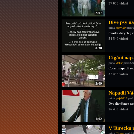
37 650 videní
2:07
Divé psy na
pridal
potyi20
pred 6
Svorka divých pso
54 549 videní
0:38
Cigáni nap
pridal
dakar
pred 329
Cigáni
napadli
red
37 498 videní
5:09
Napadli Vá
pridal
paja0218
pred 
Dve dievčence
na
26 433 videní
1:02
V Turecku n
pridal
l3bron
pred 39