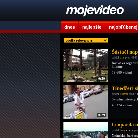
dnes
najlepšie
najobľúbenej
Šústači nap
pridal
trix
pred 4940
Iniciatíva organiz
kliknite...
59 689 videní
0:59
Tínedžeri s
pridal
l3bron
pred 44
Skupina miestnych
46 324 videní
0:29
Leoparda na
pridal
benyxxxxx
pre
Neľudské, barbarsk