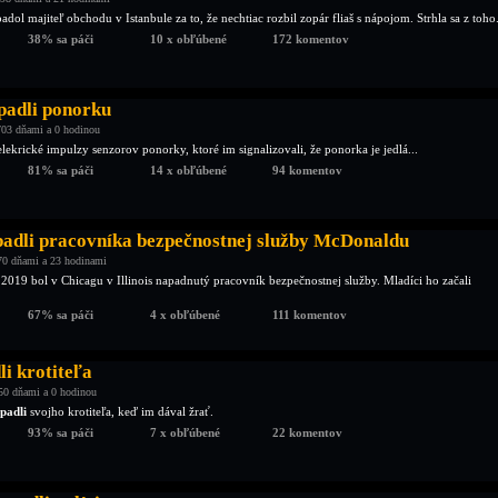
padol majiteľ obchodu v Istanbule za to, že nechtiac rozbil zopár fliaš s nápojom. Strhla sa z toho.
38% sa páči
10 x obľúbené
172 komentov
padli ponorku
03 dňami a 0 hodinou
elekrické impulzy senzorov ponorky, ktoré im signalizovali, že ponorka je jedlá...
81% sa páči
14 x obľúbené
94 komentov
padli pracovníka bezpečnostnej služby McDonaldu
70 dňami a 23 hodinami
 2019 bol v Chicagu v Illinois napadnutý pracovník bezpečnostnej služby. Mladíci ho začali
67% sa páči
4 x obľúbené
111 komentov
i krotiteľa
50 dňami a 0 hodinou
padli
svojho krotiteľa, keď im dával žrať.
93% sa páči
7 x obľúbené
22 komentov