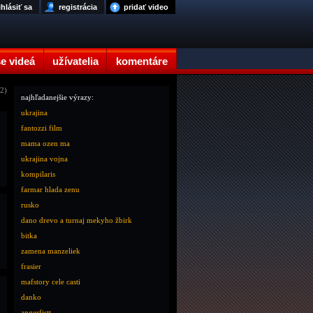
ihlásiť sa
registrácia
pridať video
e videá
užívatelia
komentáre
12)
najhľadanejšie výrazy:
ukrajina
fantozzi film
mama ozen ma
ukrajina vojna
kompilaris
farmar hlada zenu
rusko
dano drevo a turnaj mekyho žbirk
bitka
zamena manzeliek
frasier
mafstory cele casti
danko
angerfistt