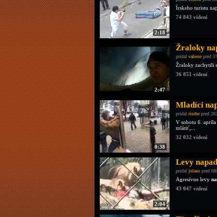
Írskeho turistu na
74 843 videní
2:18
Žraloky na
pridal
vabene
pred 57
Žraloky zachytili 
36 851 videní
2:47
Mladíci na
pridal
risebe
pred 26
V sobotu 6. apríla
mlátiť,...
32 032 videní
0:38
Levy napadl
pridal
jolaus
pred 68
Agresívne levy
na
43 047 videní
2:04