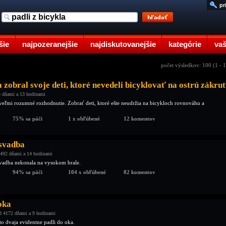
pr
šie
najpozeranejšie
najdiskutovanejšie
kategórie
vaš
počet výsledkov: 100 (1 - 
 zobral svoje deti, ktoré nevedeli bicyklovať na ostrú zákru
 dňami a 13 hodinami
veľmi rozumné rozhodnutie. Zobrať deti, ktoré ešte neudržia na bicykloch rovnováhu a
75% sa páči
1 x obľúbené
12 komentov
svadba
492 dňami a 14 hodinami
 svadba nekonala na vysokom brale.
94% sa páči
104 x obľúbené
82 komentov
 oka
d 4172 dňami a 9 hodinami
to dvaja evidentne padli do oka.