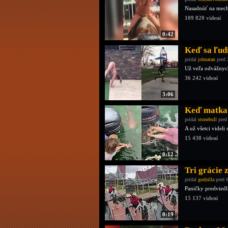
Nasadnúť na mech
109 820 videní
0:42
Keď sa ľud
pridal
johnatan
pred 
Už veľa odvážnych 
36 242 videní
3:06
Keď matka 
pridal
stonebull
pred
A už všetci videli
15 438 videní
0:12
Tri grácie 
pridal
godzilla
pred 
Paničky predviedli
15 137 videní
0:19