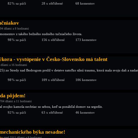
82% sa páči
28 x obľúbené
68 komentov
tučniakov
94 dňami a 8 hodinami
momentov z takého bežného nudného tučniačieho života.
98% sa páči
156 x obľúbené
173 komentov
ýkora - vystúpenie v Česko-Slovensko má talent
 dňami a 16 hodinami
25) zo Stredy nad Bodrogom prežil v detstve natoľko silnú traumu, ktorá mala svoju daň a nada
98% sa páči
109 x obľúbené
106 komentov
eda pôjdem!
704 dňami a 11 hodinami
al svojho kamoša nechtiac so sebou, keď sa ponáhľal domov na segedín.
92% sa páči
63 x obľúbené
46 komentov
a mechanického býka nesadne!
ko
pred 3311 dňami a 8 hodinami