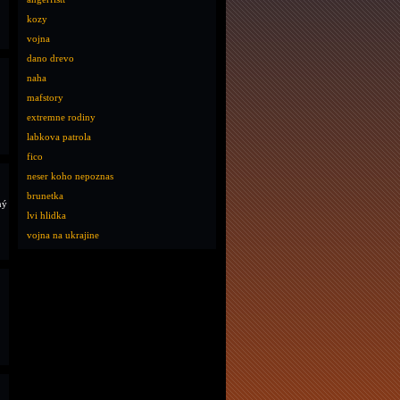
kozy
vojna
dano drevo
naha
mafstory
extremne rodiny
labkova patrola
fico
neser koho nepoznas
brunetka
ný
lvi hlidka
vojna na ukrajine