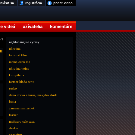
ihlásiť sa
registrácia
pridať video
e videá
užívatelia
komentáre
12)
najhľadanejšie výrazy:
ukrajina
tu
fantozzi film
mama ozen ma
ukrajina vojna
kompilaris
farmar hlada zenu
rusko
dano drevo a turnaj mekyho žbirk
bitka
zamena manzeliek
frasier
mafstory cele casti
danko
angerfistt