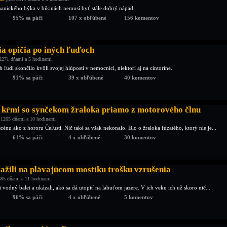
anického býka v bikinách nemusí byť stále dobrý nápad.
95% sa páči
107 x obľúbené
156 komentov
ia opičia po iných ľuďoch
2271 dňami a 5 hodinami
ľudí skončilo kvôli svojej hlúposti v nemocnici, niektorí aj na cintoríne.
91% sa páči
39 x obľúbené
40 komentov
kŕmi so synčekom žraloka priamo z motorového člnu
 1265 dňami a 10 hodinami
 scénu ako z hororu Čeľusti. Nič také sa však nekonalo. Išlo o žraloka fúzatého, ktorý nie je...
61% sa páči
4 x obľúbené
30 komentov
zažili na plávajúcom mostíku trošku vzrušenia
685 dňami a 11 hodinami
 vodný balet a ukázali, ako sa dá utopiť na labuťom jazere. V ich veku ich už skoro nič...
96% sa páči
4 x obľúbené
5 komentov