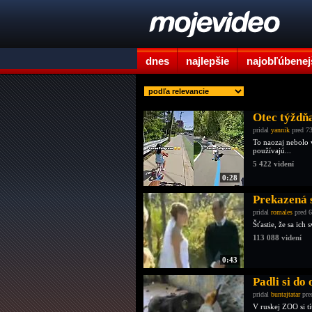
dnes
najlepšie
najobľúbenej
Otec týždňa
pridal
yannik
pred 73
To naozaj nebolo 
používajú...
5 422 videní
0:28
Prekazená 
pridal
romales
pred 6
Šťastie, že sa ich
113 088 videní
0:43
Padli si do
pridal
buntajtatar
pre
V ruskej ZOO si tí