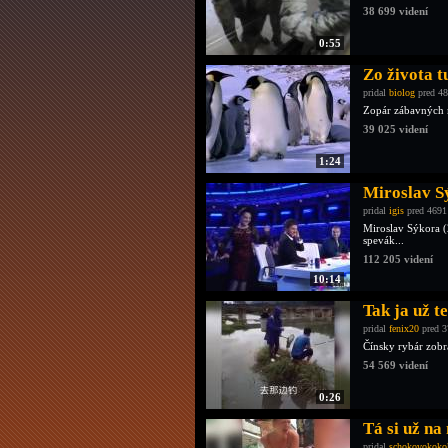
38 699 videní
0:55
Zo života 
pridal
biolog
pred 48
Zopár zábavných 
39 025 videní
1:24
Miroslav S
pridal
igis
pred 4691
Miroslav Sýkora (
spevák...
112 205 videní
10:14
Tak ja už t
pridal
fenix20
pred 3
Čínsky rybár zobr
54 569 videní
0:26
Tá si už n
pridal
schokovokoko