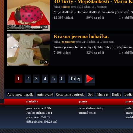
3D Torty - MojeSladkosti - Mária 
pridal
solikoo
pred 5579 dňami a 1 hodinou
Moje sladkosti - Domáce sladkosti na každú príležitosť.
12 393 videní
90% sa páči
1 x obľú
2:38
Krásna jesenná hubačka.
pridal
gogsrecepty
pred 2144 dňami a 13 hodinami
Krásna jesenná hubačka.Aj z týchto húb pripravujeme n
7 106 videní
82% sa páči
1 x obľú
0:59
1
2
3
4
5
6
ďalej
Auto-moto-lietadlá
Animované
Cestovanie a príroda
Deti
Film a tv
Hudba
Ľudia
štatistiky
pomoc
pravi
generované za: 0.00s
často kladené otázky
podmi
ľudí na stránke: 7864
stratené heslo?
ochra
počet videí: 270672
konta
dĺžka obsahu: 903.23 dní