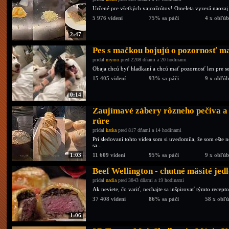
Určené pre všetkých vajcožrútov! Omeleta vyzerá naozaj
5 976 videní
75% sa páči
4 x obľú
2:47
Pes s mačkou bojujú o pozornosť m
pridal
mymo
pred 2208 dňami a 20 hodinami
Obaja chcú byť hladkaní a chcú mať pozornosť len pre s
15 405 videní
93% sa páči
9 x obľú
0:14
Zaujímavé zábery rôzneho pečiva a k
rúre
pridal
katka
pred 817 dňami a 14 hodinami
Pri sledovaní tohto videa som si uvedomila, že som ešte 
sa...
1:03
11 609 videní
95% sa páči
9 x obľú
Beef Wellington - chutné mäsité jed
pridal
nadia
pred 3843 dňami a 19 hodinami
Ak neviete, čo variť, nechajte sa inšpirovať týmto recep
37 408 videní
86% sa páči
58 x obľ
1:06