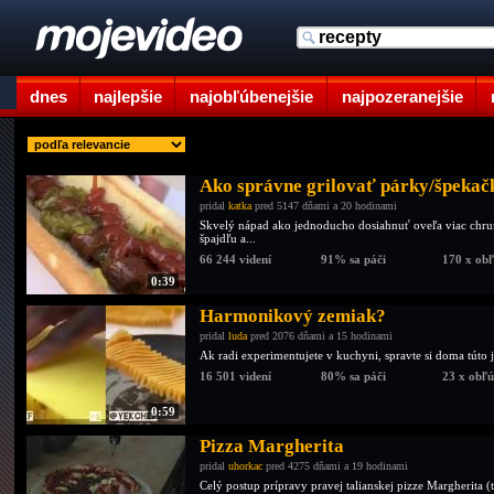
dnes
najlepšie
najobľúbenejšie
najpozeranejšie
Ako správne grilovať párky/špekač
pridal
katka
pred 5147 dňami a 20 hodinami
Skvelý nápad ako jednoducho dosiahnuť oveľa viac chru
špajdľu a...
66 244 videní
91% sa páči
170 x ob
0:39
Harmonikový zemiak?
pridal
luda
pred 2076 dňami a 15 hodinami
Ak radi experimentujete v kuchyni, spravte si doma tút
16 501 videní
80% sa páči
23 x obľ
0:59
Pizza Margherita
pridal
uhorkac
pred 4275 dňami a 19 hodinami
Celý postup prípravy pravej talianskej pizze Margherita (