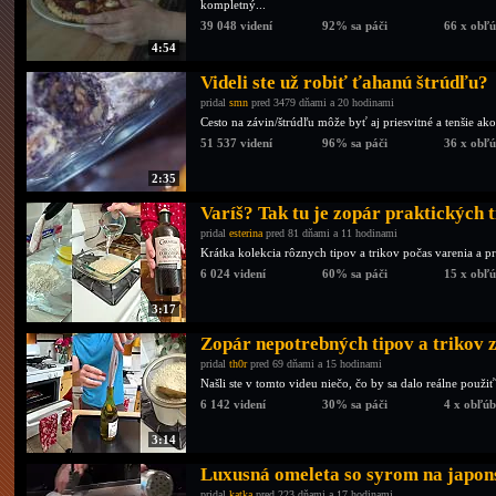
kompletný...
39 048 videní
92% sa páči
66 x obľ
4:54
Videli ste už robiť ťahanú štrúdľu?
pridal
smn
pred 3479 dňami a 20 hodinami
Cesto na závin/štrúdľu môže byť aj priesvitné a tenšie ak
51 537 videní
96% sa páči
36 x obľ
2:35
Varíš? Tak tu je zopár praktických t
pridal
esterina
pred 81 dňami a 11 hodinami
Krátka kolekcia rôznych tipov a trikov počas varenia a p
6 024 videní
60% sa páči
15 x obľ
3:17
Zopár nepotrebných tipov a trikov 
pridal
th0r
pred 69 dňami a 15 hodinami
Našli ste v tomto videu niečo, čo by sa dalo reálne použ
6 142 videní
30% sa páči
4 x obľú
3:14
Luxusná omeleta so syrom na japon
pridal
katka
pred 223 dňami a 17 hodinami