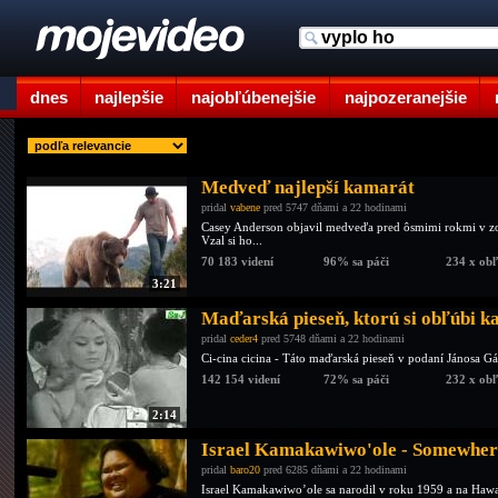
dnes
najlepšie
najobľúbenejšie
najpozeranejšie
Medveď najlepší kamarát
pridal
vabene
pred 5747 dňami a 22 hodinami
Casey Anderson objavil medveďa pred ôsmimi rokmi v zool
Vzal si ho...
70 183 videní
96% sa páči
234 x ob
3:21
Maďarská pieseň, ktorú si obľúbi k
pridal
ceder4
pred 5748 dňami a 22 hodinami
Ci-cina cicina - Táto maďarská pieseň v podaní Jánosa G
142 154 videní
72% sa páči
232 x ob
2:14
Israel Kamakawiwo'ole - Somewhe
pridal
baro20
pred 6285 dňami a 22 hodinami
Israel Kamakawiwo’ole sa narodil v roku 1959 a na Hawai 