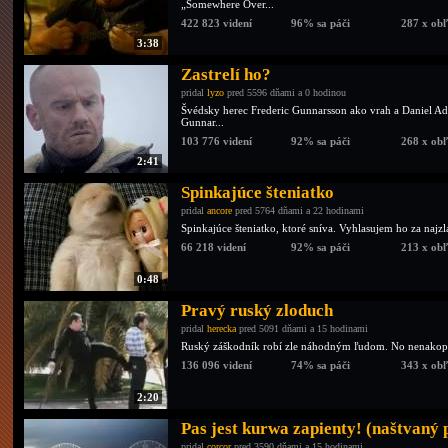
„Somewhere Over...
422 823 videní
96% sa páči
287 x ob
3:38
Zastrelí ho?
pridal
lyzo
pred 5596 dňami a 0 hodinou
Švédsky herec Frederic Gunnarsson ako vrah a Daniel Ado
Gunnar...
103 776 videní
92% sa páči
268 x ob
2:41
Spinkajúce šteniatko
pridal
ancore
pred 5764 dňami a 22 hodinami
Spinkajúce šteniatko, ktoré sníva. Vyhlasujem ho za najzla
66 218 videní
92% sa páči
213 x ob
0:48
Pravý ruský zloduch
pridal
herecka
pred 5091 dňami a 15 hodinami
Ruský záškodník robí zle náhodným ľudom. No nenakopa
136 096 videní
74% sa páči
343 x ob
2:20
Pas jest kurwa zapienty! (naštvaný
pridal
corcor
pred 3590 dňami a 15 hodinami