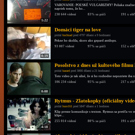
VAROVANIE: POĽSKÉ VULGARIZMY! Poliaka značne vytáč
napriek tomu, že ho...
230 644 videní
83% sa páči
191 x ob
1:22
Domáci tiger na love
pridal
buchnad
pred 4797 dňami a 9 hodinami
Pekne ho skolila, skoro ako gepard antilopu.
93 007 videní
97% sa páči
152 x ob
0:19
Posolstvo z dnes už kultového filmu
pridal
hazard
pred 3866 dňami a 21 hodinami
Toto video je tak silné, že si ho rozhodne nepozriete iba r
106 234 videní
95% sa páči
217 x ob
0:08
Rytmus - Zlatokopky (oficiálny vide
pridal
buro161
pred 5847 dňami a 1 hodinou
Klip presne komunikuje s textom. Rytmus sa pretŕča vo 
klipe...
255 014 videní
80% sa páči
191 x ob
4:18