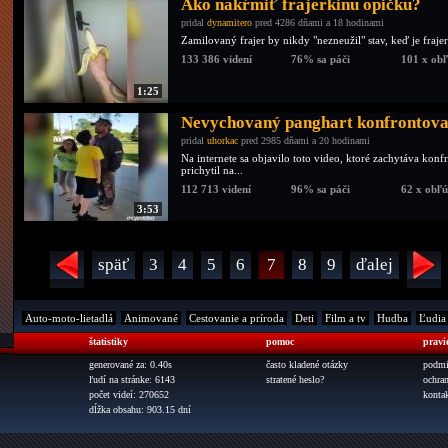
Ako nakŕmiť frajerkinu opičku?
pridal
dynamitero
pred 4286 dňami a 18 hodinami
Zamilovaný frajer by nikdy "nezneužil" stav, keď je fraj
133 386 videní
76% sa páči
101 x ob
1:25
Nevychovaný panghart konfrontovan
pridal
uhorkac
pred 2985 dňami a 20 hodinami
Na internete sa objavilo toto video, ktoré zachytáva k
prichytil na...
112 713 videní
96% sa páči
62 x obľ
3:53
späť
3
4
5
6
7
8
9
ďalej
Auto-moto-lietadlá
Animované
Cestovanie a príroda
Deti
Film a tv
Hudba
Ľudia
štatistiky
pomoc
pravi
generované za: 0.40s
často kladené otázky
podmi
ľudí na stránke: 6143
stratené heslo?
ochra
počet videí: 270652
konta
dĺžka obsahu: 903.15 dní