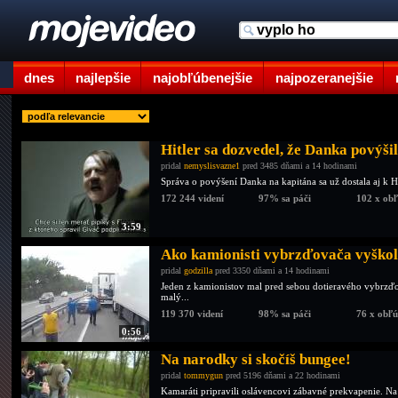
dnes
najlepšie
najobľúbenejšie
najpozeranejšie
Hitler sa dozvedel, že Danka povýšil
pridal
nemyslisvazne1
pred 3485 dňami a 14 hodinami
Správa o povýšení Danka na kapitána sa už dostala aj k Hi
172 244 videní
97% sa páči
102 x ob
3:59
Ako kamionisti vybrzďovača vyškoli
pridal
godzilla
pred 3350 dňami a 14 hodinami
Jeden z kamionistov mal pred sebou dotieravého vybrzďo
malý...
119 370 videní
98% sa páči
76 x obľ
0:56
Na narodky si skočíš bungee!
pridal
tommygun
pred 5196 dňami a 22 hodinami
Kamaráti pripravili oslávencovi zábavné prekvapenie. Na