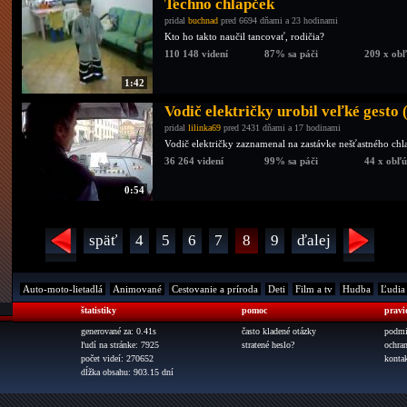
Techno chlapček
pridal
buchnad
pred 6694 dňami a 23 hodinami
Kto ho takto naučil tancovať, rodičia?
110 148 videní
87% sa páči
209 x ob
1:42
Vodič električky urobil veľké gesto
pridal
lilinka69
pred 2431 dňami a 17 hodinami
Vodič električky zaznamenal na zastávke nešťastného chla
36 264 videní
99% sa páči
44 x obľ
0:54
späť
4
5
6
7
8
9
ďalej
Auto-moto-lietadlá
Animované
Cestovanie a príroda
Deti
Film a tv
Hudba
Ľudia
štatistiky
pomoc
pravi
generované za: 0.41s
často kladené otázky
podmi
ľudí na stránke: 7925
stratené heslo?
ochra
počet videí: 270652
konta
dĺžka obsahu: 903.15 dní