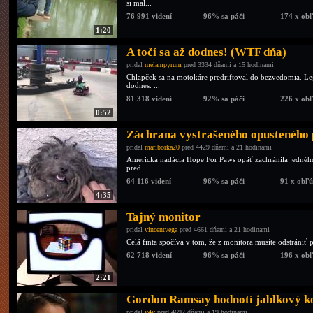
si mal...
76 991 videní
96% sa páči
174 x ob
1:20
A točí sa až dodnes! (WTF dňa)
pridal
melampyrum
pred 3334 dňami a 15 hodinami
Chlapček sa na motokáre predriftoval do bezvedomia. Lege
dodnes. ...
81 318 videní
92% sa páči
226 x ob
0:52
Záchrana vystrašeného opusteného 
pridal
marlborka20
pred 4429 dňami a 21 hodinami
Americká nadácia Hope For Paws opäť zachránila jedného 
pred...
64 116 videní
96% sa páči
91 x obľ
4:35
Tajný monitor
pridal
vincentvega
pred 4661 dňami a 21 hodinami
Celá finta spočíva v tom, že z monitora musíte odstrániť p
62 718 videní
96% sa páči
196 x ob
2:21
Gordon Ramsay hodnotí jablkový k
pridal
v4v
pred 4692 dňami a 19 hodinami