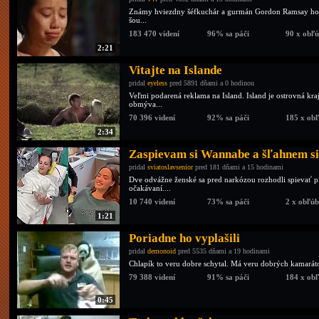
Známy hviezdny šéfkuchár a gurmán Gordon Ramsay hodno
šou...
183 470 videní
96% sa páči
90 x obľ
2:21
Vitajte na Islande
pridal
eyeless
pred 5891 dňami a 0 hodinou
Veľmi podarená reklama na Island. Island je ostrovná kra
obmýva...
70 396 videní
92% sa páči
185 x ob
2:34
Zaspievam si Wannabe a šľahnem si 
pridal
sviatoslavsenior
pred 181 dňami a 15 hodinami
Dve odvážne ženské sa pred narkózou rozhodli spievať p
očakávaní....
10 740 videní
73% sa páči
2 x obľú
1:21
Poriadne ho vyplašili
pridal
demonoid
pred 5535 dňami a 19 hodinami
Chlapík to veru dobre schytal. Má veru dobrých kamarát
79 388 videní
91% sa páči
184 x ob
0:45