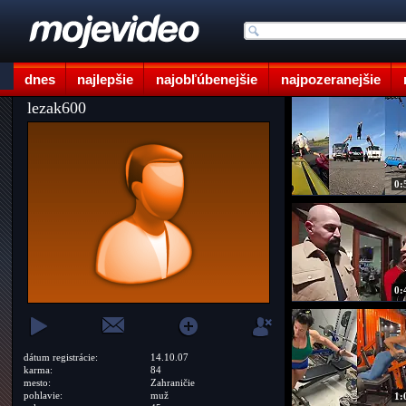
dnes
najlepšie
najobľúbenejšie
najpozeranejšie
lezak600
0:
0:
dátum registrácie:
14.10.07
karma:
84
mesto:
Zahraničie
pohlavie:
muž
1: