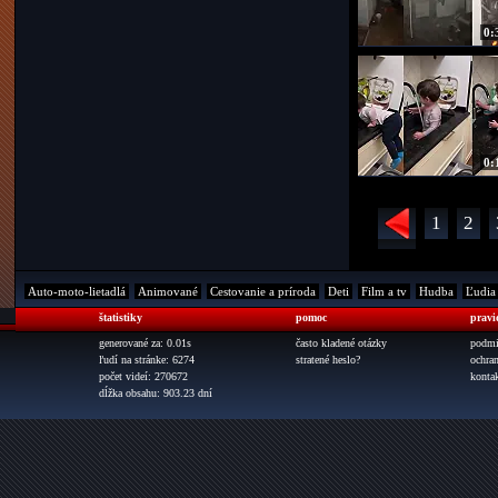
0:
0:
1
2
Auto-moto-lietadlá
Animované
Cestovanie a príroda
Deti
Film a tv
Hudba
Ľudia
štatistiky
pomoc
pravi
generované za: 0.01s
často kladené otázky
podmi
ľudí na stránke: 6274
stratené heslo?
ochra
počet videí: 270672
konta
dĺžka obsahu: 903.23 dní