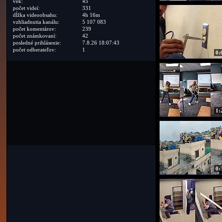
vek:
45
počet videí:
331
dĺžka videoobsahu:
4h 16m
vzhliadnutia kanálu:
5 107 083
počet komentárov:
239
počet známkovaní:
42
posledné prihlásenie:
7.8.26 18:07:43
počet odberateľov:
1
0:
1:
0: