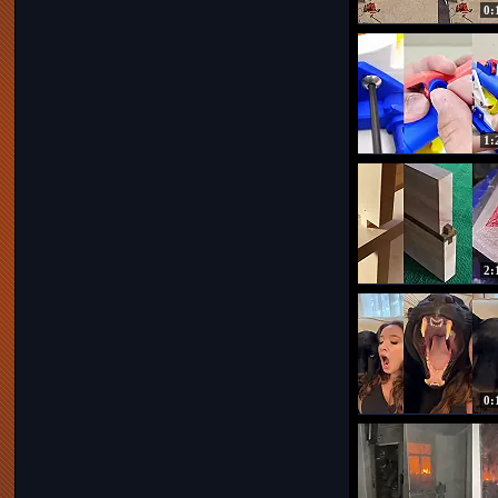
0:
1:
2:
0: