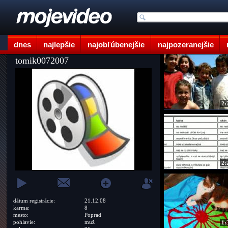
dnes
najlepšie
najobľúbenejšie
najpozeranejšie
tomik0072007
2:
2:
dátum registrácie:
21.12.08
karma:
8
mesto:
Poprad
pohlavie:
muž
1: