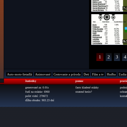
7:
9:
1
2
3
4
Auto-moto-lietadlá
Animované
Cestovanie a príroda
Deti
Film a tv
Hudba
Ľudia
štatistiky
pomoc
pravi
generované za: 0.01s
často kladené otázky
podmi
ľudí na stránke: 6960
stratené heslo?
ochra
počet videí: 270672
konta
dĺžka obsahu: 903.23 dní