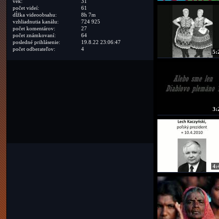
vek:
31
počet videí:
61
dĺžka videoobsahu:
8h 7m
vzhliadnutia kanálu:
724 925
počet komentárov:
27
počet známkovaní:
64
posledné prihlásenie:
19.8.22 23:06:47
počet odberateľov:
4
5:
3:
4: