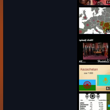
1:
5:
2:
8: