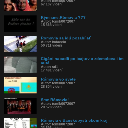
Autor: tomik0072007
67 107 videní
Kým sme,Rómovia ???
Autor: tomik0072007
15 868 videní
Romovia sa idú pozabíjať
Autor: lmfaoolo
50 711 videní
Cigáni napadli policajtov a zdemolovali im
autá
Autor: sd1
17 481 videní
Rómovia vo svete
Autor: tomik0072007
28 804 videní
Sme Rómovia!
Autor: tomik0072007
20 528 videní
Rómovia v Banskobystrickom kraji
Autor: tomik0072007
23 593 videní