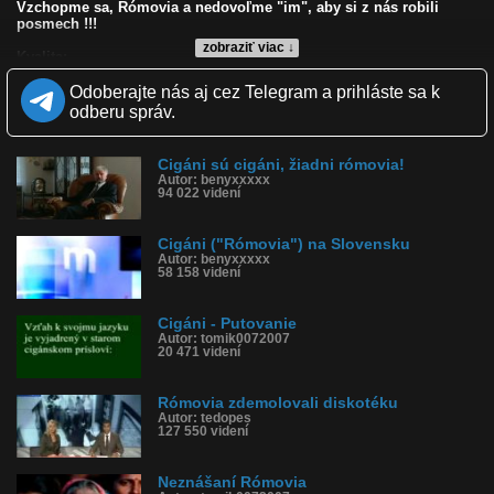
Vzchopme sa, Rómovia a nedovoľme "im", aby si z nás robili
posmech !!!
zobraziť viac ↓
Kvalita:
Zverejnené: 15.5.2011 7:29
Odoberajte nás aj cez Telegram a prihláste sa k
Páči sa: 12% (57 hlasov)
Obľúbené: 1
odberu správ.
Komentárov: 0
Dľžka: 2:26
Kategória: ľudia
Cigáni sú cigáni, žiadni rómovia!
Tagy: rómovia, cigáni, posmech
Autor: benyxxxxx
94 022 videní
História sledovanosti videa:
Cigáni ("Rómovia") na Slovensku
Autor: benyxxxxx
58 158 videní
Cigáni - Putovanie
Autor: tomik0072007
20 471 videní
Rómovia zdemolovali diskotéku
Autor: tedopes
127 550 videní
Neznášaní Rómovia