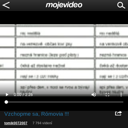
Vzchopme sa, Rómovia !!!
tomik0072007
7 794 videní