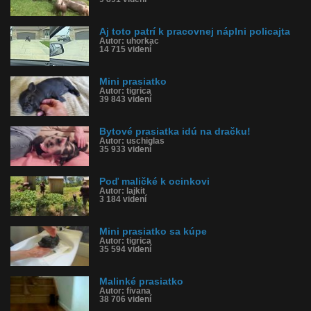
Aj toto patrí k pracovnej náplni policajta
Autor: uhorkac
14 715 videní
Mini prasiatko
Autor: tigrica
39 843 videní
Bytové prasiatka idú na dračku!
Autor: uschiglas
35 933 videní
Poď maličké k ocinkovi
Autor: lajkit
3 184 videní
Mini prasiatko sa kúpe
Autor: tigrica
35 594 videní
Malinké prasiatko
Autor: fivana
38 706 videní