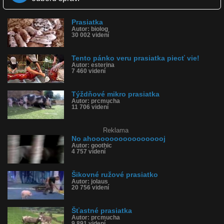
Dľžka: 0:16
Kategória: zvieratká
Prasiatka
Tagy: prasa, ciciak, prasiatko, odhodila, prasiatka, prasce
Autor: biolog
História sledovanosti videa:
30 002 videní
Tento pánko veru prasiatka piecť vie!
Autor: esterina
7 460 videní
Týždňové mikro prasiatka
Autor: prcmucha
11 706 videní
Reklama
No ahooooooooooooooooj
Autor: goothic
4 757 videní
Šikovné ružové prasiatko
Autor: jolaus
20 756 videní
Šťastné prasiatka
Autor: prcmucha
9 891 videní