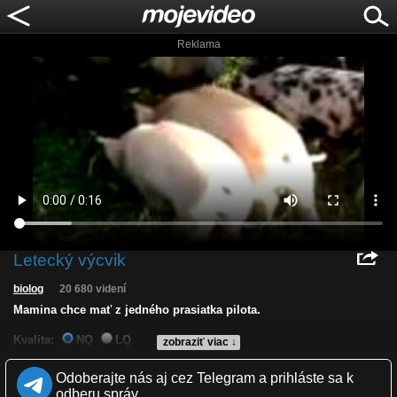
Reklama
Letecký výcvik
biolog
20 680 videní
Mamina chce mať z jedného prasiatka pilota.
Kvalita:
NQ
LQ
zobraziť viac ↓
Zverejnené: 10.3.2012 11:40
Páči sa: 96% (49 hlasov)
Odoberajte nás aj cez Telegram a prihláste sa k
Obľúbené: 40
odberu správ.
Komentárov: 61