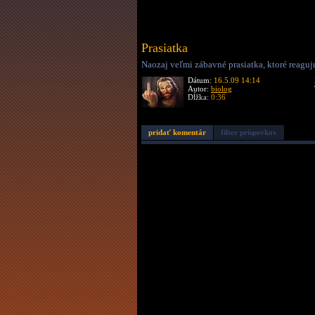
Prasiatka
Naozaj veľmi zábavné prasiatka, ktoré reaguj
Dátum:
16.5.09 14:14
Autor:
biolog
Dĺžka:
0:36
pridať komentár
filter príspevkov