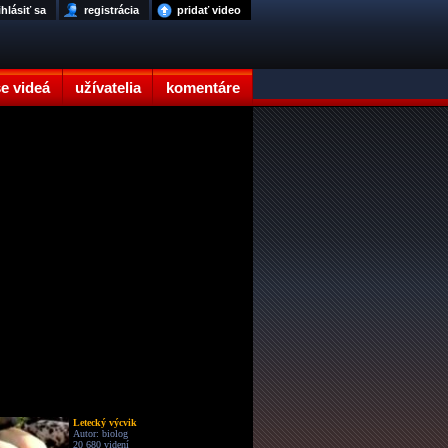
ihlásiť sa
registrácia
pridať video
e videá
užívatelia
komentáre
Letecký výcvik
Autor: biolog
20 680 videní