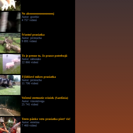
No ahooooooooooooooooj
Autor: goothic
4 757 videní
Šťastné prasiatka
Autor: prcmucha
9 891 videní
To je presne to, čo prasce potrebujú
Autor: zabozako
22 866 videní
Týždňové mikro prasiatka
Autor: prcmucha
11 706 videní
Večerné stretnutie sviniek (Sardínia)
Autor: vincentvega
25 741 videní
Tento pánko veru prasiatka piecť vie!
Autor: esterina
7 460 videní