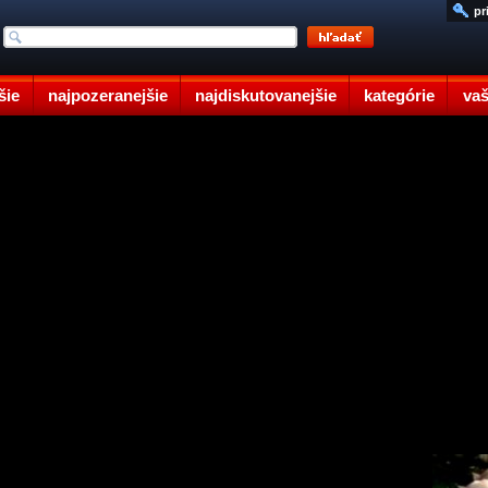
pr
šie
najpozeranejšie
najdiskutovanejšie
kategórie
vaš