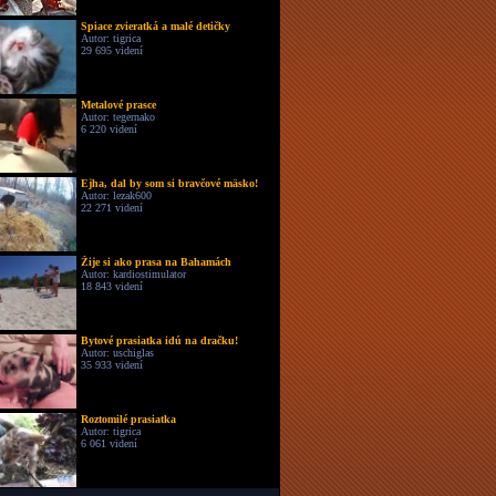
Spiace zvieratká a malé detičky
Autor: tigrica
29 695 videní
Metalové prasce
Autor: tegernako
6 220 videní
Ejha, dal by som si bravčové mäsko!
Autor: lezak600
22 271 videní
Žije si ako prasa na Bahamách
Autor: kardiostimulator
18 843 videní
Bytové prasiatka idú na dračku!
Autor: uschiglas
35 933 videní
Roztomilé prasiatka
Autor: tigrica
6 061 videní