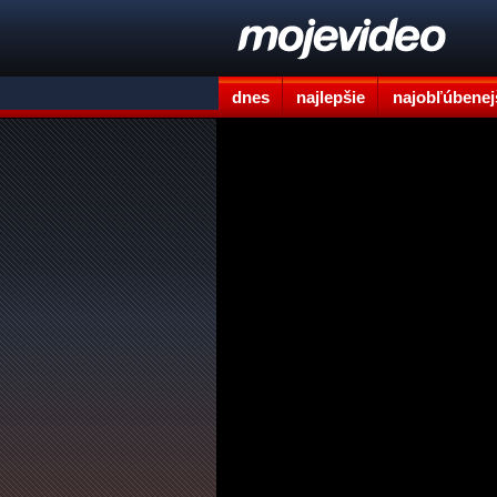
dnes
najlepšie
najobľúbenej