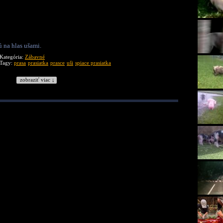
ú na hlas ušami.
Kategória:
Zábavné
Tagy:
prasa
prasiatka
prasce
uši
spiace prasiatka
zobraziť viac ↓