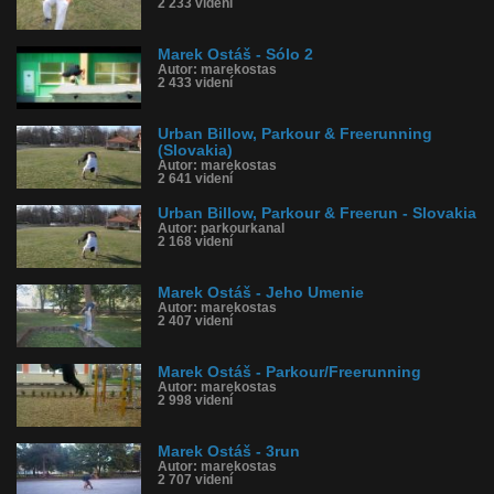
2 233 videní
Marek Ostáš - Sólo 2
Autor: marekostas
2 433 videní
Urban Billow, Parkour & Freerunning
(Slovakia)
Autor: marekostas
2 641 videní
Urban Billow, Parkour & Freerun - Slovakia
Autor: parkourkanal
2 168 videní
Marek Ostáš - Jeho Umenie
Autor: marekostas
2 407 videní
Marek Ostáš - Parkour/Freerunning
Autor: marekostas
2 998 videní
Marek Ostáš - 3run
Autor: marekostas
2 707 videní