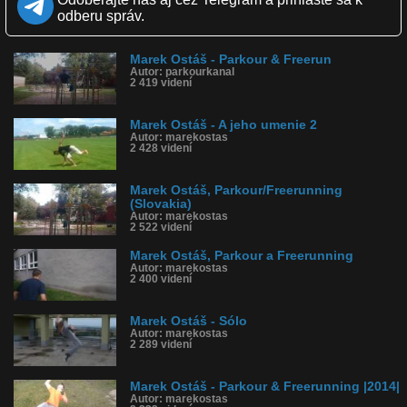
Páči sa: 64% (83 hlasov)
odberu správ.
Obľúbené: 3
Komentárov: 138
Dľžka: 2:00
Marek Ostáš - Parkour & Freerun
Kategória: športy
Autor: parkourkanal
Tagy: marek ostáš, parkour, freerunning, freerun, salto, salta,
2 419 videní
skoky, skok, umenie, šport, slovensko
História sledovanosti videa:
Marek Ostáš - A jeho umenie 2
Autor: marekostas
2 428 videní
Marek Ostáš, Parkour/Freerunning
(Slovakia)
Autor: marekostas
2 522 videní
Marek Ostáš, Parkour a Freerunning
Autor: marekostas
2 400 videní
Marek Ostáš - Sólo
Autor: marekostas
2 289 videní
Marek Ostáš - Parkour & Freerunning |2014|
Autor: marekostas