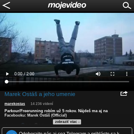
Marek Ostáš a jeho umenie
marekostas
14 236 videní
Parkour/Freerunning robím už 5 rokov. Nájdeš ma aj na
Facebooku: Marek Ostáš (Official)
zobraziť viac ↓
Kvalita:
NQ
LQ
Zverejnené: 24.3.2013 0:56
Odoberajte nás aj cez Telegram a prihláste sa k