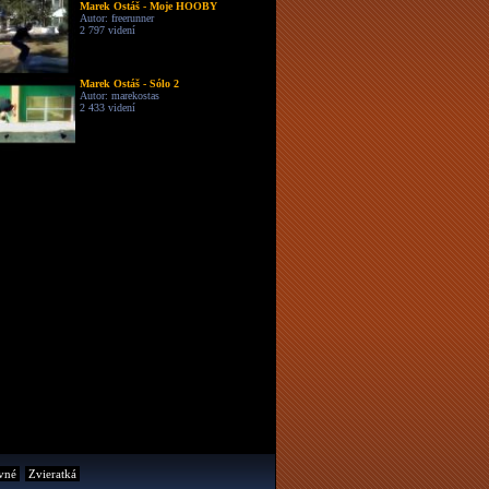
Marek Ostáš - Moje HOOBY
Autor: freerunner
2 797 videní
Marek Ostáš - Sólo 2
Autor: marekostas
2 433 videní
vné
Zvieratká