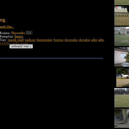
ing
rek-Ost...
Krajina:
Slovensko
🇸🇰
Kategória:
Športy
Tagy:
marek ostáš
parkour
freerunning
freerun
slovensko
slovakia
salta
salto
backflip
rusko
russia
zobraziť viac ↓