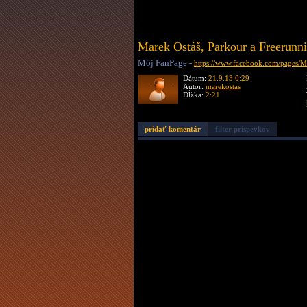
Marek Ostáš, Parkour a Freerunn
Môj FanPage -
https://www.facebook.com/pages/Ma
Dátum:
21.9.13 0:29
Autor:
marekostas
Dĺžka:
2:21
pridať komentár
filter príspevkov