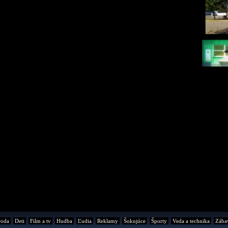
roda
Deti
Film a tv
Hudba
Ľudia
Reklamy
Šokujúce
Športy
Veda a technika
Zába