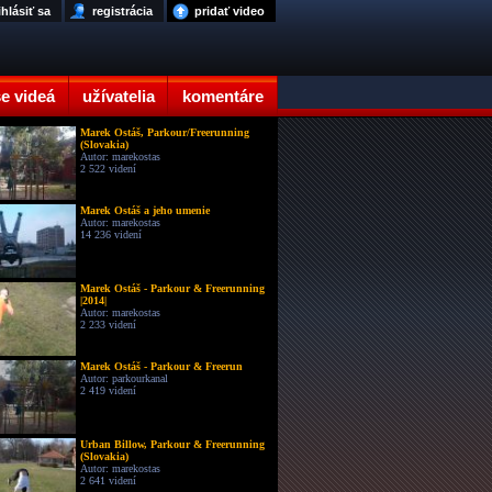
ihlásiť sa
registrácia
pridať video
e videá
užívatelia
komentáre
Marek Ostáš, Parkour/Freerunning
(Slovakia)
Autor: marekostas
2 522 videní
Marek Ostáš a jeho umenie
Autor: marekostas
14 236 videní
Marek Ostáš - Parkour & Freerunning
|2014|
Autor: marekostas
2 233 videní
Marek Ostáš - Parkour & Freerun
Autor: parkourkanal
2 419 videní
Urban Billow, Parkour & Freerunning
(Slovakia)
Autor: marekostas
2 641 videní