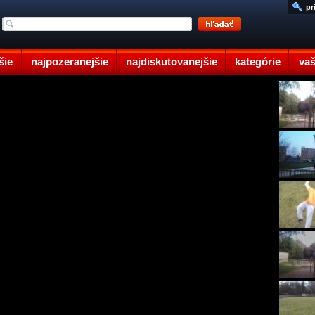
pr
šie
najpozeranejšie
najdiskutovanejšie
kategórie
vaš