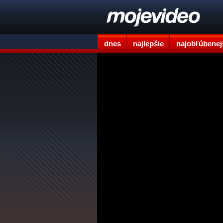
dnes
najlepšie
najobľúbenej