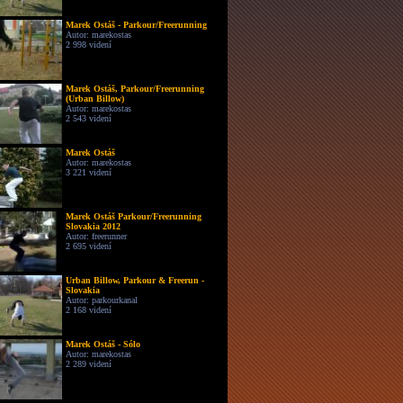
Marek Ostáš - Parkour/Freerunning
Autor: marekostas
2 998 videní
Marek Ostáš, Parkour/Freerunning
(Urban Billow)
Autor: marekostas
2 543 videní
Marek Ostáš
Autor: marekostas
3 221 videní
Marek Ostáš Parkour/Freerunning
Slovakia 2012
Autor: freerunner
2 695 videní
Urban Billow, Parkour & Freerun -
Slovakia
Autor: parkourkanal
2 168 videní
Marek Ostáš - Sólo
Autor: marekostas
2 289 videní