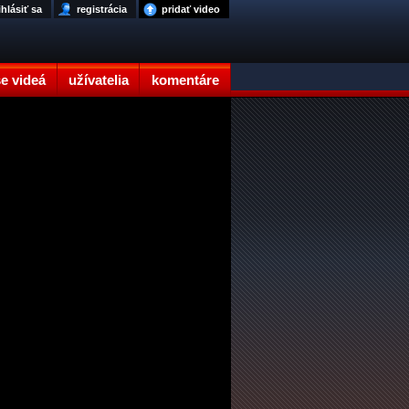
ihlásiť sa
registrácia
pridať video
e videá
užívatelia
komentáre