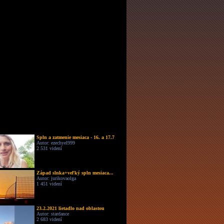
Spln a zatmenie mesiaca - 16. a 17.7
Autor: ezechyel999
2 531 videní
Západ slnka+veľký spln mesiaca...
Autor: jurikovaolga
1 451 videní
23.2.2021 lietadlo nad oblastou
Autor: stardance
2 683 videní