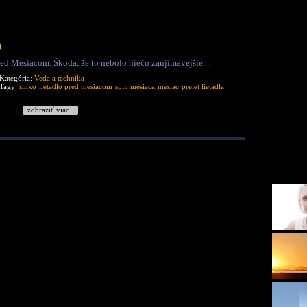
0
red Mesiacom. Škoda, že to nebolo niečo zaujímavejšie...
Kategória:
Veda a technika
Tagy:
slnko
lietadlo pred mesiacom
spln mesiaca
mesiac
prelet lietadla
zobraziť viac ↓