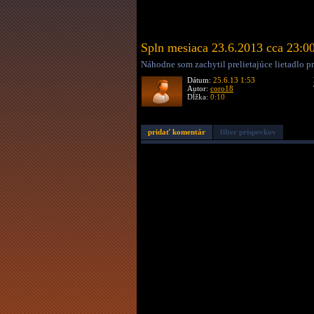
Spln mesiaca 23.6.2013 cca 23:0
Náhodne som zachytil prelietajúce lietadlo p
Dátum:
25.6.13 1:53
Autor:
coro18
Dĺžka:
0:10
pridať komentár
filter príspevkov