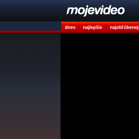
dnes
najlepšie
najobľúbenej