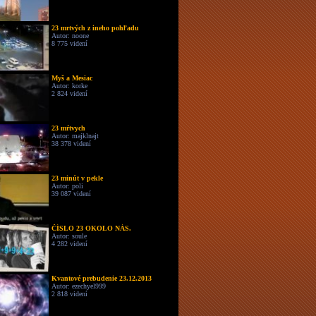
23 mrtvých z ineho pohľadu
Autor: noone
8 775 videní
Myš a Mesiac
Autor: korke
2 824 videní
23 mŕtvych
Autor: majklnajt
38 378 videní
23 minút v pekle
Autor: poli
39 087 videní
ČÍSLO 23 OKOLO NÁS.
Autor: soule
4 282 videní
Kvantové prebudenie 23.12.2013
Autor: ezechyel999
2 818 videní