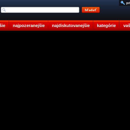
pr
šie
najpozeranejšie
najdiskutovanejšie
kategórie
vaš