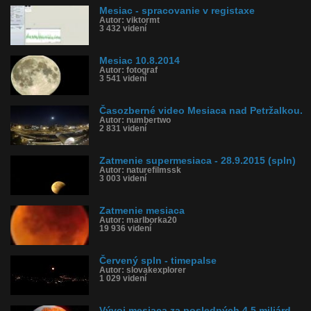
Mesiac - spracovanie v registaxe
Autor: viktormt
3 432 videní
Mesiac 10.8.2014
Autor: fotograf
3 541 videní
Časozberné video Mesiaca nad Petržalkou.
Autor: numbertwo
2 831 videní
Zatmenie supermesiaca - 28.9.2015 (spln)
Autor: naturefilmssk
3 003 videní
Zatmenie mesiaca
Autor: marlborka20
19 936 videní
Červený spln - timepalse
Autor: slovakexplorer
1 029 videní
Vývoj mesiaca za posledných 4,5 miliárd