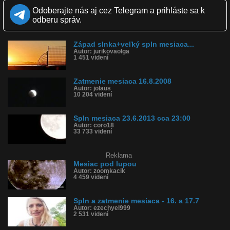
Páči sa: 50% (6 hlasov)
Odoberajte nás aj cez Telegram a prihláste sa k
Obľúbené: 0
odberu správ.
Komentárov: 0
Dľžka: 0:17
Kategória: zábavné
Západ slnka+veľký spln mesiaca...
Tagy: myš, mesiac, zavýjanie, spln mesiaca
Autor: jurikovaolga
História sledovanosti videa:
1 451 videní
Zatmenie mesiaca 16.8.2008
Autor: jolaus
10 204 videní
Spln mesiaca 23.6.2013 cca 23:00
Autor: coro18
33 733 videní
Reklama
Mesiac pod lupou
Autor: zoomkacik
4 459 videní
Spln a zatmenie mesiaca - 16. a 17.7
Autor: ezechyel999
2 531 videní