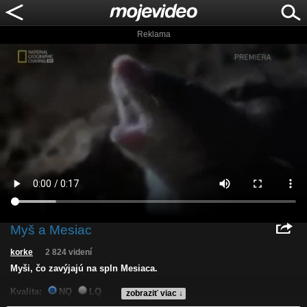
Reklama
Myš a Mesiac
korke
2 824 videní
Myši, čo zavýjajú na spln Mesiaca.
Kvalita:
NQ
LQ
zobraziť viac ↓
Zverejnené: 21.1.2021 12:02