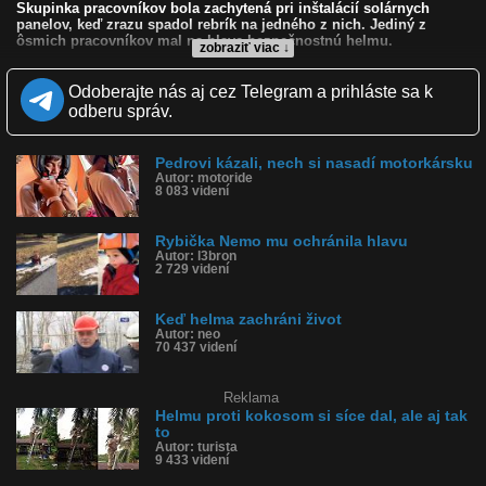
Skupinka pracovníkov bola zachytená pri inštalácií solárnych
panelov, keď zrazu spadol rebrík na jedného z nich. Jediný z
ôsmich pracovníkov mal na hlave bezpečnostnú helmu.
zobraziť viac ↓
Kvalita:
HD
NQ
LQ
Odoberajte nás aj cez Telegram a prihláste sa k
Zverejnené: 17.8.2013 9:50
odberu správ.
Páči sa: 93% (45 hlasov)
Obľúbené: 13
Komentárov: 118
Pedrovi kázali, nech si nasadí motorkársku
Dľžka: 1:17
Autor: motoride
Kategória: ľudia
8 083 videní
Tagy: helma, bezpečnostná helma, rebrík, padol rebrík, na hlavu,
mal helmu
História sledovanosti videa:
Rybička Nemo mu ochránila hlavu
Autor: l3bron
2 729 videní
Keď helma zachráni život
Autor: neo
70 437 videní
Reklama
Helmu proti kokosom si síce dal, ale aj tak
to
Autor: turista
9 433 videní