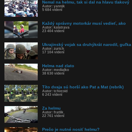
Nemal na helmu, tak si dal na hlavu tlakový
Autor: yannik
5 684 videní
Každý správny motorkár musí vedieť, ako
Autor: kalatrava
23 404 videní
Ukrajinský vojak sa druhýkrát narodil, guľka
Autor: zurich
17 104 videní
Helma nad zlato
Autor: medialko
38 630 videní
Títo dvaja sú horší ako Pat a Mat (rebrík)
Autor: tchoroid
6 243 videní
Za helmu
Autor: fratlik
22 761 videní
Prečo je nutné nosiť helmu?