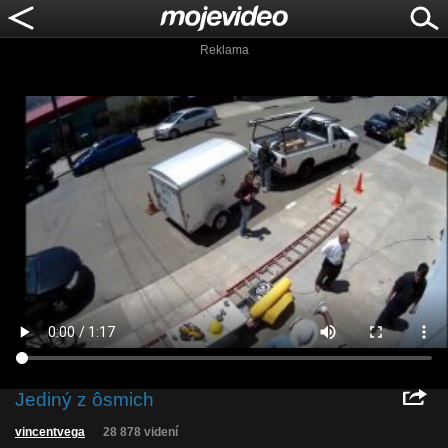
Reklama
Jediný z ôsmich
vincentvega
28 878 videní