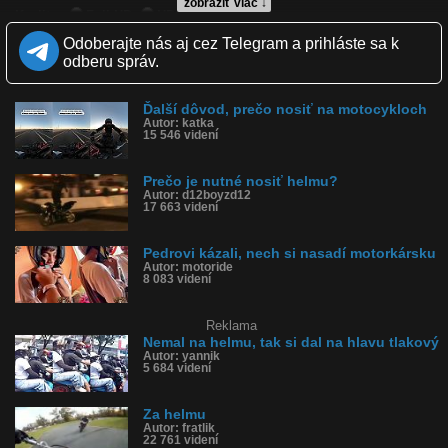
zobraziť viac ↓
Kvalita:
Full HD
HD
NQ
LQ
Zverejnené: 6.11.2018 17:10
Odoberajte nás aj cez Telegram a prihláste sa k
Páči sa: 93% (74 hlasov)
odberu správ.
Obľúbené: 18
Komentárov: 31
Dľžka: 0:22
Ďalší dôvod, prečo nosiť na motocykloch
Kategória: ľudia
Autor: katka
Tagy: helma, motorkár, ochrana hlavy, nesprávne nasadenie helmy
15 546 videní
História sledovanosti videa:
Prečo je nutné nosiť helmu?
Autor: d12boyzd12
17 663 videní
Pedrovi kázali, nech si nasadí motorkársku
Autor: motoride
8 083 videní
Reklama
Nemal na helmu, tak si dal na hlavu tlakový
Autor: yannik
5 684 videní
Za helmu
Autor: fratlik
22 761 videní