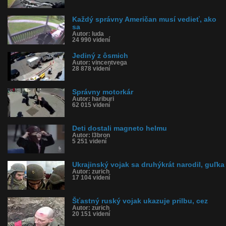
Každý správny Američan musí vedieť, ako
sa
Autor: luda
24 990 videní
Jediný z ôsmich
Autor: vincentvega
28 878 videní
Správny motorkár
Autor: hariburi
62 015 videní
Deti dostali magneto helmu
Autor: l3bron
5 251 videní
Ukrajinský vojak sa druhýkrát narodil, guľka
Autor: zurich
17 104 videní
Šťastný ruský vojak ukazuje prilbu, cez
Autor: zurich
20 151 videní